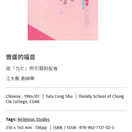
豐盛的福音
從「九七」所引發的反省
江大惠, 劉綺華
Chinese , 1984/01
Tulu Cong Shu
Divinity School of Chung
Chi College, CUHK
Tags:
Religious Studies
210 x 140 mm , 136pp
ISBN / ISSN : 978-962-7137-02-3