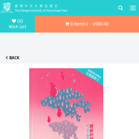
(0)
0 item(s) - US$0.00
Wish List
BACK