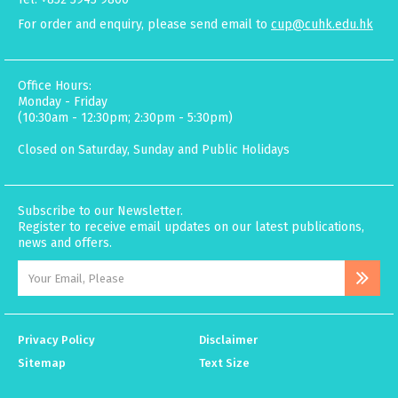
For order and enquiry, please send email to
cup@cuhk.edu.hk
Office Hours:
Monday - Friday
(10:30am - 12:30pm; 2:30pm - 5:30pm)
Closed on Saturday, Sunday and Public Holidays
Subscribe to our Newsletter.
Register to receive email updates on our latest publications,
news and offers.
Privacy Policy
Disclaimer
Sitemap
Text Size