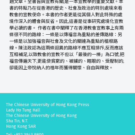
題文章。全書皆與宣教有關,是一本宣教學的重要文獻。本
書的特點乃在從香港的歷史、社會及政治的特別處境來看
教會的宣教使命。本書的作者更能從其個人對此特殊的處
境作深入的體會與反省。因此,這書是從事研究處境化宣教
學必讀的書。 作者在書中闡釋了在香港教會宣教事上有兩
條很不同的路線：一條是以傳福音為重點的差傳路線：另
一條是以加強福音與社會及文化的關連為重點的植根路
線。陳法政認為這兩條迴異的路線不應互相排斥,反而應該
互相補足,以致教會的宣教不但以「最後的一棒」為口號,把
福音傳遍天下,更能使貧窮的、被擄的、瞎眼的、受壓制的,
卻能因上帝悅納人的禧年而獲得關懷、自由與釋放。
The Chinese University of Hong Kong Press
Lady Ho Tung Hall
The Chinese University of Hong Kong
Sha Tin, N.T.
Hong Kong SAR
Tel: +852 3943 9800