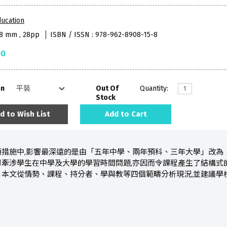
ucation
38 mm , 28pp
ISBN / ISSN : 978-962-8908-15-8
00
on
Out Of
Quantity:
Stock
d to Wish List
Add to Cart
項措施中,影響最深遠的是由「五年中學、兩年預科、三年大學」改為
單牽涉學生在中學及大學的學習時間問題,亦因而令課程產生了結構式
。本文從情勢、課程、持分者、學與教等四個範疇分析現況,並建議學