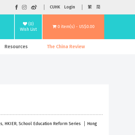
CUHK
Login
繁
简
(0)
0 item(s) - US$0.00
Wish List
Resources
The China Review
ies, HKIER, School Education Reform Series
Hong