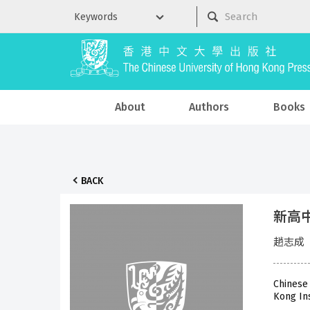
About
Authors
Books
BACK
新高中
趙志成
Chinese
Kong In