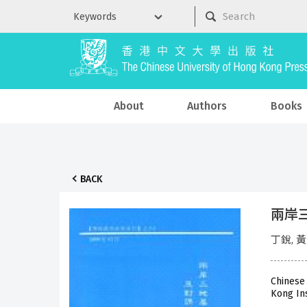
About
Authors
Books
BACK
兩岸三
丁銳, 
Chinese
Kong In