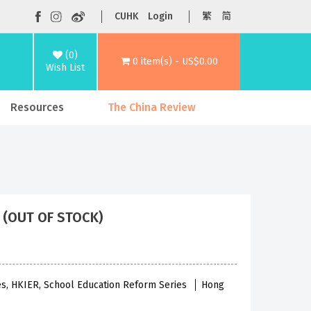
CUHK
Login
繁
简
(0)
0 item(s) - US$0.00
Wish List
Resources
The China Review
 OF STOCK)
ies, HKIER, School Education Reform Series
Hong