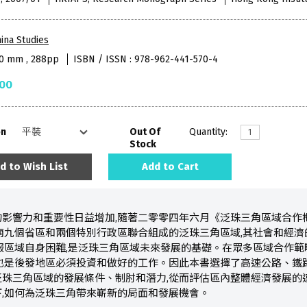
ina Studies
40 mm , 288pp
ISBN / ISSN : 978-962-441-570-4
.00
on
Out Of
Quantity:
Stock
d to Wish List
Add to Cart
影響力和重要性日益增加,隨著二零零四年六月《泛珠三角區域合作
南九個省區和兩個特別行政區聯合組成的泛珠三角區域,其社會和經濟
服區域自身困難,是泛珠三角區域未來發展的基礎。在眾多區域合作範
也是後發地區必須投資和做好的工作。因此本書選擇了高速公路、鐵
泛珠三角區域的發展條件、制肘和潛力,從而評估區內整體經濟發展的
,如何為泛珠三角帶來嶄新的局面和發展機會。