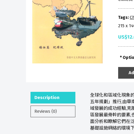
Tags:
Ch
215 x 1
US$12
Opti
Ad
全球化和區域化現象的
Description
五年規劃」推行,由華
域發展的成功經驗,克
Reviews (0)
區發展最骨幹的要素,
面分析和瞭解它們在
基礎設施網絡的環境下