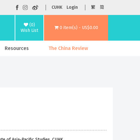
CUHK
Login
繁
简
(0)
0 item(s) - US$0.00
Wish List
Resources
The China Review
te of Asia-Pacific Studies, CUHK