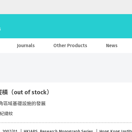
Journals
Other Products
News
（out of stock）
角區域基礎設施的發展
 紀緯紋
 , 2007/01
HKIAPS, Research Monograph Series
Hong Kong Institu