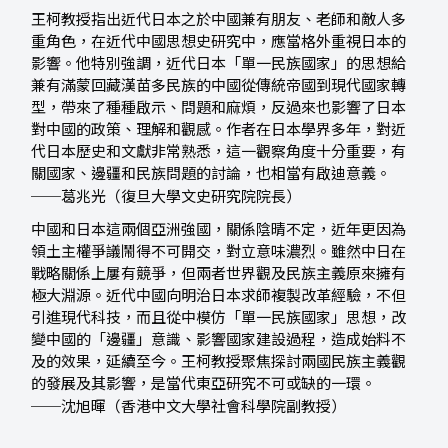
王柯教授指出近代日本之於中國兼有朋友、老師和敵人多
重角色，在近代中國思想史研究中，應當格外重視日本的
影響。他特別強調，近代日本「單一民族國家」的思想給
兼有滿蒙回藏漢苗多民族的中國從傳統帝國到現代國家轉
型，帶來了種種啟示、問題和麻煩，反過來也影響了日本
對中國的政策、理解和觀感。作者在日本學界多年，對近
代日本歷史和文獻非常熟悉，這一觀察角度十分重要，有
關國家、邊疆和民族問題的討論，也相當有啟迪意義。
──葛兆光（復旦大學文史研究院院長）
中國和日本這兩個亞洲強國，關係陰晴不定，近年更因為
領土主權爭議鬧得不可開交，對立意味濃烈。雖然中日在
戰略關係上屢有競爭，但兩者世界觀及民族主義原來擁有
極大淵源。近代中國向明治日本求師複製改革經驗，不但
引進現代科技，而且從中模仿「單一民族國家」思想，改
變中國的「邊疆」意識、影響國家建設過程，造成始料不
及的效果，延續至今。王柯教授聚焦探討兩國民族主義觀
的發展及其影響，是當代東亞研究不可或缺的一環。
──沈旭暉（香港中文大學社會科學院副教授）