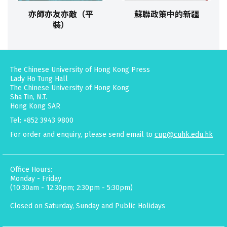
亦師亦友亦敵（平
蘇聯政策中的新疆
裝）
The Chinese University of Hong Kong Press
Lady Ho Tung Hall
The Chinese University of Hong Kong
Sha Tin, N.T.
Hong Kong SAR
Tel: +852 3943 9800
For order and enquiry, please send email to
cup@cuhk.edu.hk
Office Hours:
Monday - Friday
(10:30am - 12:30pm; 2:30pm - 5:30pm)
Closed on Saturday, Sunday and Public Holidays