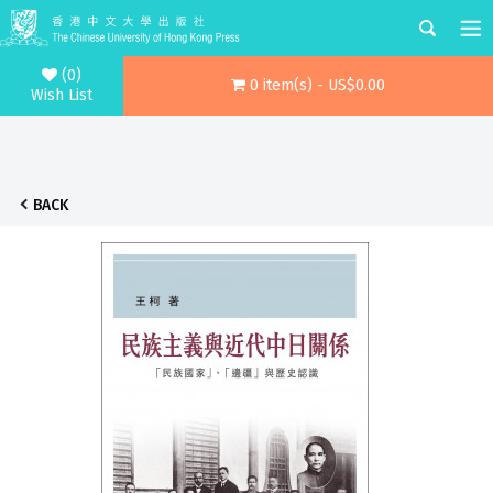
(0)
0 item(s) - US$0.00
Wish List
BACK