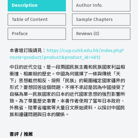
Description
Author Info.
Table of Content
Sample Chapters
Preface
Reviews (0)
本書增訂版請見：
https://cup.cuhk.edu.hk/index.php?
route=product/product&product_id=4012
中日的近代交往，是一段兩國民族主義和民族國家利益相
衝撞、相廝殺的歷史。中國為何選擇了一條與傳統「天
下」思想截然相反、按照「民族」的範圍確定國家疆界的
形式？要想回答這個問題，不得不承認是因為中國接受了
自稱為單一民族國家的日本的近代國家思想的強烈影響所
致。為了尊重歷史事實，本書作者使用了當年日本政府、
外務省、陸軍省檔案等大量日文原始資料，以探討中國民
族和邊疆問題與日本的關係。
書評 / 推薦