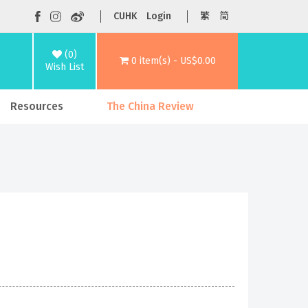
CUHK
Login
繁
简
(0)
0 item(s) - US$0.00
Wish List
Resources
The China Review