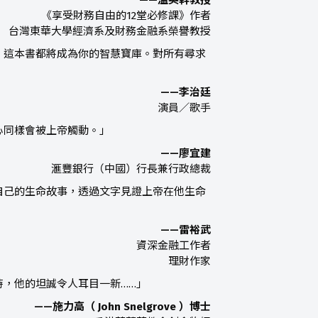
——溫英幹教授
《享受財務自由的12堂必修課》作者
台灣東華大學經濟系及財務金融系榮譽教授
，這本書都將成為你的智慧寶庫。對所有尋求
——李治廷
演員／歌手
心同樣會被上帝觸動。」
——廖宜建
滙豐銀行（中國）行長兼行政總裁
自己的生命故事，透過文字見證上帝在他生命
——雷裕武
資深金融工作者
理財作家
，他的坦誠令人耳目一新……」
——施力高（ John Snelgrove ）博士