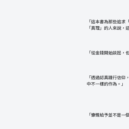
「這本書為那些追求
「真理」的人來說，
「從金錢開始談起，
「透過認真踐行信仰
中不一樣的作為。」
「慷慨給予並不是一