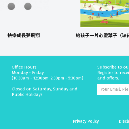
快樂成長夢飛翔
給孩子一片心靈葉子（缺
Office Hours:
Subscribe to ou
Monday - Friday
Register to rec
(10:30am - 12:30pm; 2:30pm - 5:30pm)
and offers.
Closed on Saturday, Sunday and
Public Holidays
Privacy Policy
Discl