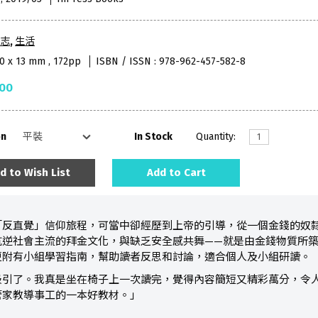
志
,
生活
30 x 13 mm , 172pp
ISBN / ISSN : 978-962-457-582-8
.00
on
In Stock
Quantity:
d to Wish List
Add to Cart
「反直覺」信仰旅程，可當中卻經歷到上帝的引導，從一個金錢的奴
抗逆社會主流的拜金文化，與缺乏安全感共舞——就是由金錢物質所
更附有小組學習指南，幫助讀者反思和討論，適合個人及小組研讀。
吸引了。我真是坐在椅子上一次讀完，覺得內容簡短又精彩萬分，令人
管家教導事工的一本好教材。」