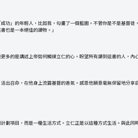
「成功」的年輕人，比如我，勾畫了一個藍圖。不管你是不是基督徒
這書也是一本絕佳的讀物。」
但更多的是講述上帝如何觸摸立仁的心。盼望所有讀到這書的人，內
，活出召命，在他身上流露基督的香氣。感恩他願意毫無保留地分享
個計劃項目，而是一種生活方式。立仁正是以這種方式生活。與此同時