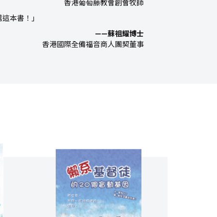
香港葡萄藤教會創會牧師
薦這本書！」
——蘇祖耀博士
香港國際全備福音商人團契董事