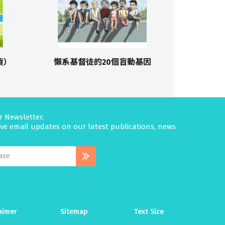
貨）
懶系基督徒的20個盲動基因
r Newsletter.
eive email updates on our latest publications, news
aimer
Sitemap
Text Size