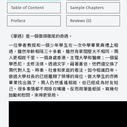
Table of Content
Sample Chapters
Preface
Reviews (0)
《筆遇》是一個徹頭徹尾的奇遇。
一位學者教授和一個少年學生在一次中學畢業典禮上相
遇，雖然年齡相隔三十多載，雖然背景閱歷大不相同，兩
人更相距千里。一個身處香港，主理大學和醫療；一個留
學悉尼，主修法律。透過文字，藉著書信，他們還交換了
兩代對人生、時事、社會和家庭的看法。如今相識四年，
做過大學校長的已經離開了領導的崗位，做大學生的亦將
畢業找出路了，兩人仍然遙遙相距，但已經成為好友知
己。很多事情都不用掛在嘴邊，反而用筆墨紙張，寫幾句
鼓勵和慰問，來得更受用。