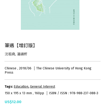
筆遇【增訂版】
沈祖堯, 潘誦軒
Chinese , 2018/06
The Chinese University of Hong Kong
Press
Tags:
Education
,
General Interest
150 x 195 x 13 mm , 160pp
ISBN / ISSN : 978-988-237-088-3
US$12.00