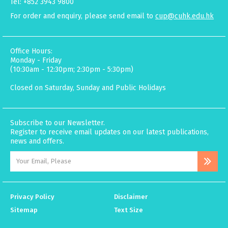
Tel: +852 3943 9800
For order and enquiry, please send email to
cup@cuhk.edu.hk
Office Hours:
Monday - Friday
(10:30am - 12:30pm; 2:30pm - 5:30pm)
Closed on Saturday, Sunday and Public Holidays
Subscribe to our Newsletter.
Register to receive email updates on our latest publications,
news and offers.
Privacy Policy
Disclaimer
Sitemap
Text Size