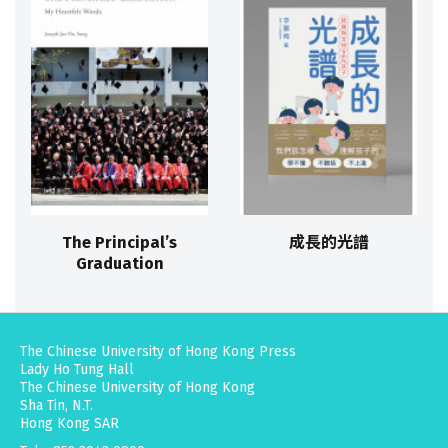
The Principal’s
成長的光譜
Graduation
The Chinese University of Hong Kong Press
Lady Ho Tung Hall
The Chinese University of Hong Kong
Sha Tin, N.T.
Hong Kong SAR