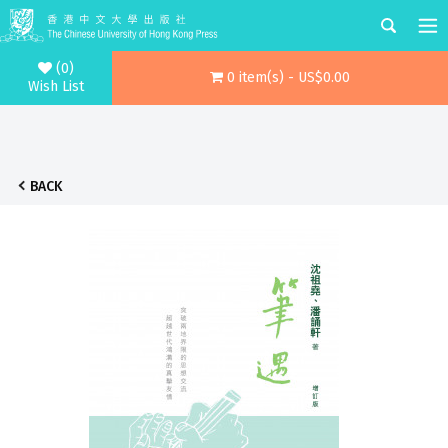
(0)
0 item(s) - US$0.00
Wish List
BACK