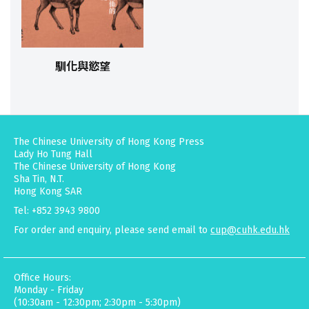
馴化與慾望
The Chinese University of Hong Kong Press
Lady Ho Tung Hall
The Chinese University of Hong Kong
Sha Tin, N.T.
Hong Kong SAR
Tel: +852 3943 9800
For order and enquiry, please send email to
cup@cuhk.edu.hk
Office Hours:
Monday - Friday
(10:30am - 12:30pm; 2:30pm - 5:30pm)