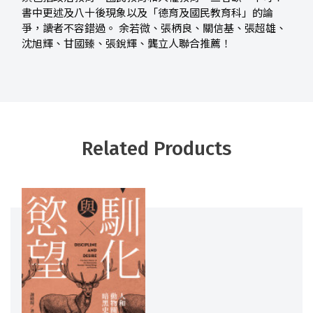
書中更述及八十後現象以及「德育及國民教育科」的論
爭，讀者不容錯過。 余若微、張柄良、關信基、張超雄、
沈旭輝、甘國臻、張銳輝、龔立人聯合推薦！
Related Products