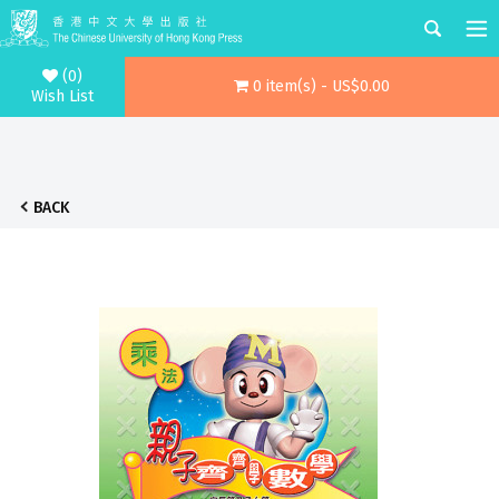
(0)
0 item(s) - US$0.00
Wish List
BACK