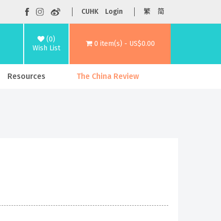
CUHK
Login
繁
简
(0)
0 item(s) - US$0.00
Wish List
Resources
The China Review