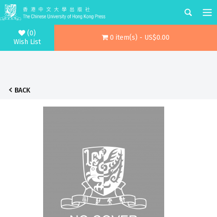
(0)
0 item(s) - US$0.00
Wish List
BACK