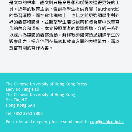
是文章的根本，語文則只是令思想和感情表達得更好的工
具。近年的教育主張，強調為學生提供真實（authentic）
的學習環境，而在寫作訓練上，也比之前更強調學生對外
界的觀察和體會，並期望學生能從觀察和體會當中改善寫
作的內容和深度。本文按照筆者的實踐經驗，介紹一系列
以照片為媒體的觀察活動，解釋教師如何透過訓練學生的
觀察能力，提升他們在描寫和敘事方面的表達能力，藉以
豐富有關的寫作內容。
The Chinese University of Hong Kong Press
Lady Ho Tung Hall
The Chinese University of Hong Kong
Sha Tin, N.T.
Hong Kong SAR
Tel: +852 3943 9800
For order and enquiry, please send email to
cup@cuhk.edu.hk