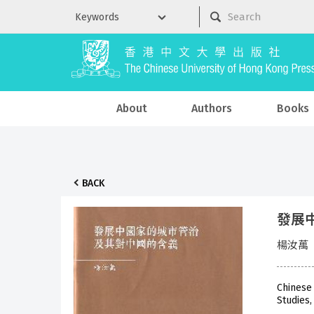
About
Authors
Books
BACK
發展
楊汝萬
Chinese
Studies