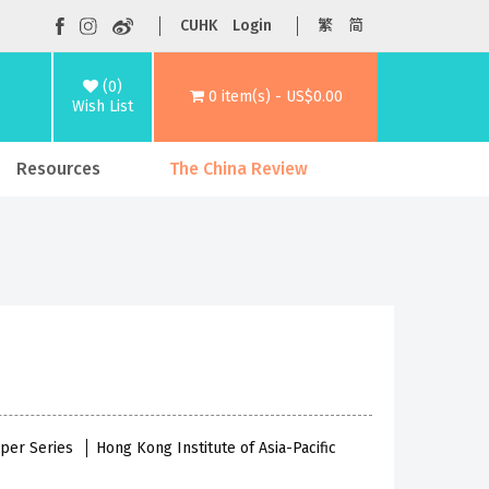
CUHK
Login
繁
简
(0)
0 item(s) - US$0.00
Wish List
Resources
The China Review
aper Series
Hong Kong Institute of Asia-Pacific