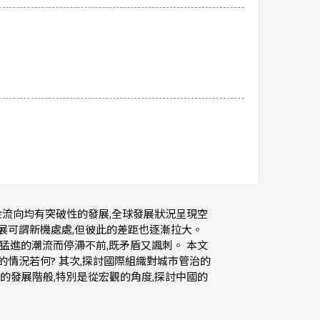
金流向均有突破性的發展,全球發展狀況呈現空
展可謂新機處處,但彼此的差距也逐漸拉大。
猛進的潮流而停滯不前,既矛盾又諷刺。 本文
情況若何? 其次,探討國際組織對城市管治的
的發展階般,特別是從宏觀的角度,探討中國的