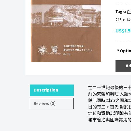
Tags:
Ch
215 x 1
US$1.5
Opti
Ad
在二十世紀最後的三十
Description
前的繁榮和興旺,人類
與此同時,城市之間和
Reviews (0)
目的有三。首先,對於
定位和資助,以明瞭有
城市管治與國際常用