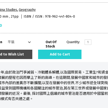
ina Studies
,
Geography
40 mm , 21pp
ISBN / ISSN : 978-962-441-804-0
0
on
Out Of
Quantity:
Stock
d to Wish List
Add to Cart
年,由於政治鬥爭減弱、冷戰體系解體,以及國際貿易、工業生?和資
發展的歷程也因而攀上了新的高峰。在這期間,發展中國家和城市的發
城市內部的差異亦不斷擴闊,以至在發展中的世界,不少城市逆全球突飛
日益受到國際機構和各國關注的城市管治,其在第三世界或發展中國家的
關發展的近況。最後, 探討國際上倡議的城市管治是否適用於中國當前
的模式有否共通之處。