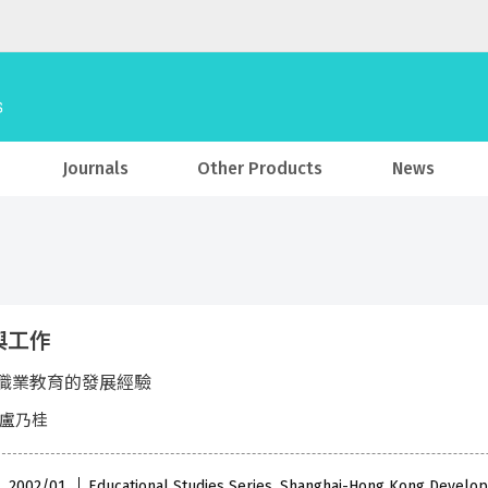
Journals
Other Products
News
與工作
職業教育的發展經驗
 盧乃桂
 , 2002/01
Educational Studies Series, Shanghai-Hong Kong Developm