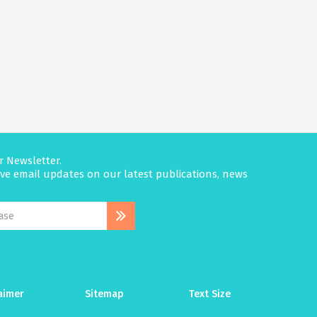
r Newsletter.
eive email updates on our latest publications, news
aimer
Sitemap
Text Size