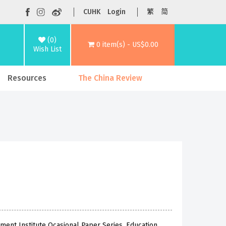
CUHK
Login
繁
简
(0)
0 item(s) - US$0.00
Wish List
Resources
The China Review
ent Institute Ocasional Paper Series, Education