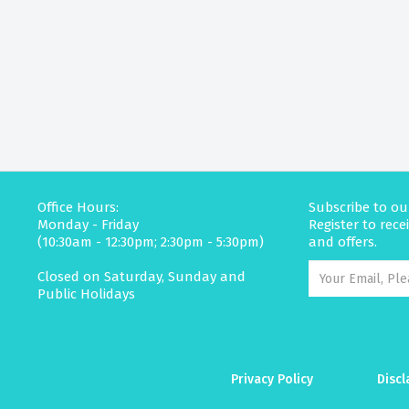
Office Hours:
Subscribe to ou
Monday - Friday
Register to rec
(10:30am - 12:30pm; 2:30pm - 5:30pm)
and offers.
Closed on Saturday, Sunday and
Public Holidays
Privacy Policy
Discl