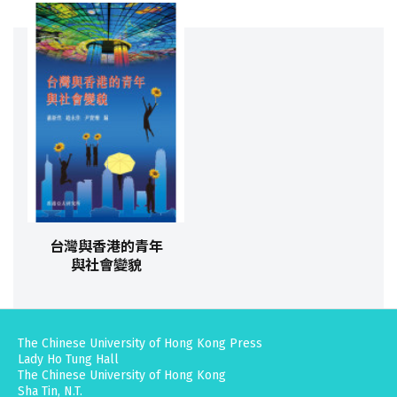
台灣與香港的青年
與社會變貌
The Chinese University of Hong Kong Press
Lady Ho Tung Hall
The Chinese University of Hong Kong
Sha Tin, N.T.