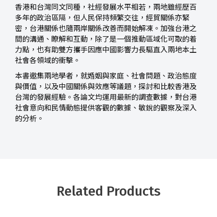
香港和台灣同文同種，社經發展水平相若，兩地雖經歷百
多年的政治區隔，但人民保持頻繁交往，經貿關係亦緊
密，台港關係也隨兩岸關係改善而開始解凍。加強台港之
間的溝通、瞭解和互動，除了是一個推動區域化可取的着
力點，也有助雙方攜手因應中國影響力長驅直入兩地本土
社會各領域的衝擊。
本書邀集兩地學者，就婚姻與家庭、社會問題、政治態度
與價值，以及中國關係與效應等議題，探討和比較香港及
台灣的發展經驗。各論文均運用最新的調查數據，對台港
社會意向和民情動態提供客觀的數據、敏銳的觀察及深入
的分析。
Related Products