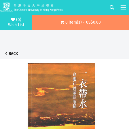
(0)
0 item(s) - US$0.00
Wish List
BACK