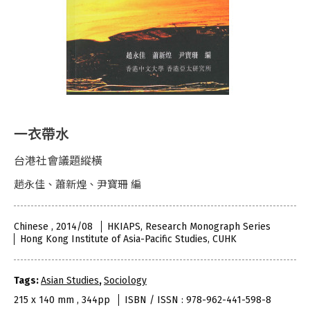
一衣帶水
台港社會議題縱橫
趙永佳、蕭新煌、尹寶珊 編
Chinese , 2014/08
HKIAPS, Research Monograph Series
Hong Kong Institute of Asia-Pacific Studies, CUHK
Tags:
Asian Studies
,
Sociology
215 x 140 mm , 344pp
ISBN / ISSN : 978-962-441-598-8