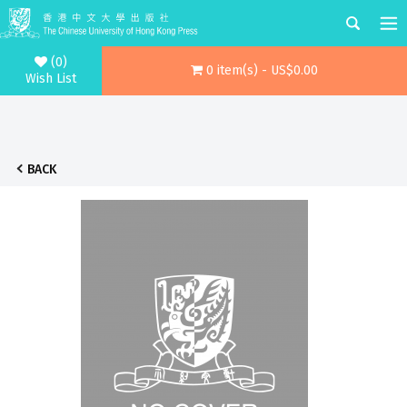
(0)
0 item(s) - US$0.00
Wish List
BACK