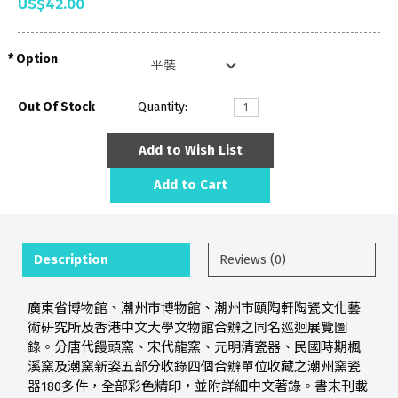
US$42.00
Option
Out Of Stock
Quantity:
Add to Wish List
Add to Cart
Description
Reviews (0)
廣東省博物館、潮州市博物館、潮州市頤陶軒陶瓷文化藝
術研究所及香港中文大學文物館合辦之同名巡迴展覽圖
錄。分唐代饅頭窯、宋代龍窯、元明清瓷器、民國時期楓
溪窯及潮窯新姿五部分收錄四個合辦單位收藏之潮州窯瓷
器180多件，全部彩色精印，並附詳細中文著錄。書末刊載