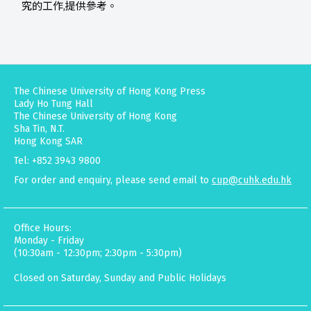
究的工作,提供參考。
The Chinese University of Hong Kong Press
Lady Ho Tung Hall
The Chinese University of Hong Kong
Sha Tin, N.T.
Hong Kong SAR
Tel: +852 3943 9800
For order and enquiry, please send email to
cup@cuhk.edu.hk
Office Hours:
Monday - Friday
(10:30am - 12:30pm; 2:30pm - 5:30pm)
Closed on Saturday, Sunday and Public Holidays