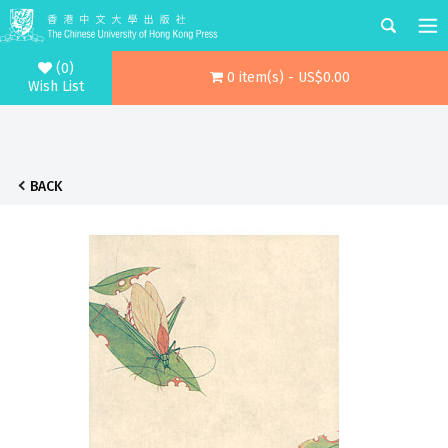
(0)
0 item(s) - US$0.00
Wish List
BACK