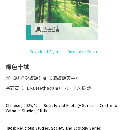
Download Flyer
Download Cover
綠色十誡
從《願祢受讚頌》到《請讚頌天主》
谷若石（J. I. Kureethadam） 著．孟凡勝 譯
Chinese , 2025/12
Society and Ecology Series
Centre for
Catholic Studies, CUHK
Tags:
Religious Studies
,
Society and Ecology Series