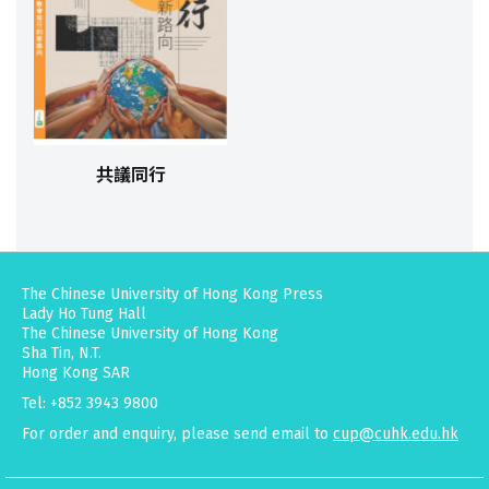
共議同行
The Chinese University of Hong Kong Press
Lady Ho Tung Hall
The Chinese University of Hong Kong
Sha Tin, N.T.
Hong Kong SAR
Tel: +852 3943 9800
For order and enquiry, please send email to
cup@cuhk.edu.hk