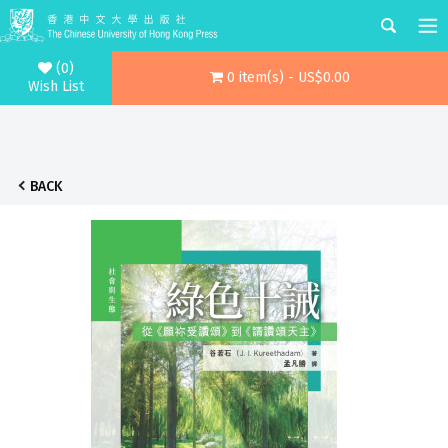
(0)
0 item(s) - US$0.00
Wish List
BACK