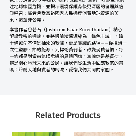
教宗方濟各2015 年發表《願祢受讚頌》通諭，呼籲全球關
注地球家園危機，並揭示環境保護背後更深層的倫理與信
仰呼召：貧者承受富裕國家人民過度消費地球資源的苦
果，這並非公義。
本書作者谷若石（Joshtrom Isaac Kureethadam）精心
解讀教宗的通諭，並將通諭精髓濃縮為「綠色十誡」。這
十條誡命不僅是抽象的教條，更是實踐的路徑——從拒絕一
次性塑膠、節約能源，到捍衛貧弱者、改變消費習慣，每
一條都是對當前氣候危機的具體回應。無論你是基督徒，
還是關心地球未來的公民，讓我們從生活中回應教宗的召
喚：聆聽大地與貧者的吶喊，愛惜我們共同的家園。
Related Products