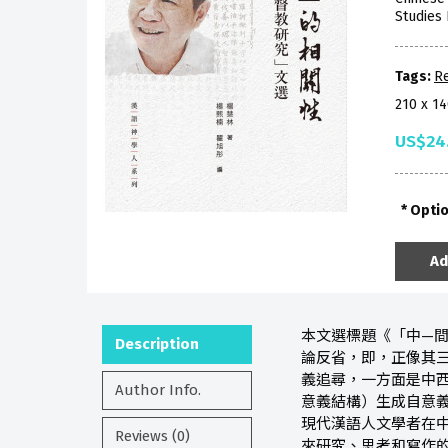
Studies 
Tags:
Re
210 x 1
US$24
Opti
Ad
本文選標題《「中—
Description
論反省，即，正像其
義追尋，一方面是中
Author Info.
意義結構）生成自意
現代漢語人文學者在
Reviews (0)
來研究、思考和寫作