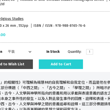
Ltd
ligious Studies
40 x 26 mm , 552pp
ISBN / ISSN : 978-988-8165-76-6
.00
on
In Stock
Quantity:
d to Wish List
Add to Cart
間」的相關性》可理解為楊慧林的自我理解和自我定位，而且是他在
三部分標題（「中西之間」、「古今之間」、「學理之間」）所暗示
西、古今、人文學與神學所指向的意義和用以承載與表達意義的語言
義本身之事件性的發生，以及人對此發生事件的回應、詮釋和表達。
中西、古今、人文學與神學之間的意義追尋和詮釋。這三部分標題排
的三大重心，以及逐漸明確的思想立場和研究方法。