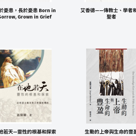
於憂患，長於憂患 Born in
艾香德——傳教士、學者
Sorrow, Grown in Grief
聖者
地若天—靈性的根基和探索
生動的上帝與生命的豐