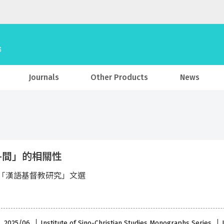
Journals
Other Products
News
—間」的相關性
「漢語基督教研究」文選
 , 2025/06
Institute of Sino-Christian Studies Monographs Series