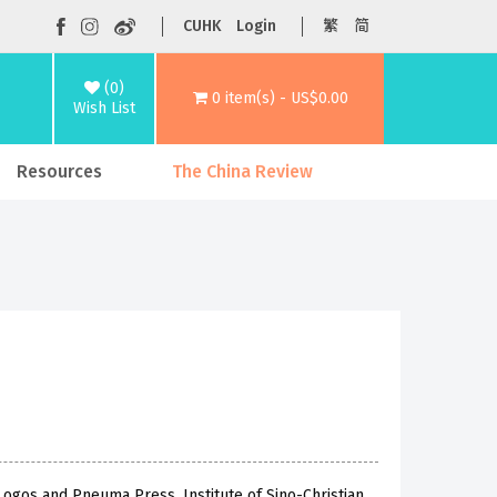
CUHK
Login
繁
简
(0)
0 item(s) - US$0.00
Wish List
Resources
The China Review
Logos and Pneuma Press, Institute of Sino-Christian