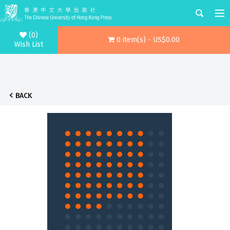
(0)
0 item(s) - US$0.00
Wish List
BACK