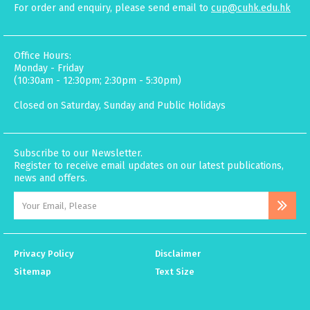
For order and enquiry, please send email to
cup@cuhk.edu.hk
Office Hours:
Monday - Friday
(10:30am - 12:30pm; 2:30pm - 5:30pm)
Closed on Saturday, Sunday and Public Holidays
Subscribe to our Newsletter.
Register to receive email updates on our latest publications,
news and offers.
Privacy Policy
Disclaimer
Sitemap
Text Size