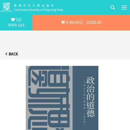
(0)
0 item(s) - US$0.00
Wish List
BACK