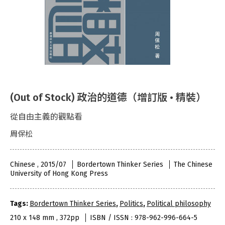
(Out of Stock) 政治的道德（增訂版 • 精裝）
從自由主義的觀點看
周保松
Chinese , 2015/07
Bordertown Thinker Series
The Chinese
University of Hong Kong Press
Tags:
Bordertown Thinker Series
,
Politics
,
Political philosophy
210 x 148 mm , 372pp
ISBN / ISSN : 978-962-996-664-5