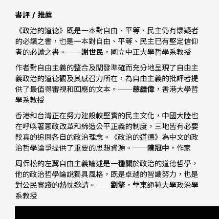
書評 / 推薦
《政治的道德》既是一本對自由、平等、民主仍有懷疑者
的必讀之書，也是一本對自由、平等、民主已有堅定信仰
者的必讀之書。──
謝世民
，國立中正大學哲學系教授
作者對自由主義的整合及闡發準確而充分地呈現了自由主
義政治的道德觀及其感召力所在，為自由主義的批評者提
供了最值得審視和回應的文本。──
慈繼偉
，香港大學哲
學系教授
香港和台灣正在努力建設較堅實的民主文化，中國大陸也
在呼喚著憲政改革和締造公平正義的制度，三地皆有必要
較真的追問各自的政治理念。《政治的道德》為中文的政
治哲學論爭提供了重要的思想資源。──
陳冠中
，作家
周保松的左翼自由主義論述是一種關於政治的道德哲學，
他的政治哲學論說獨具風格，既是卓越的智識努力，也是
對公民實踐的熱忱邀請。──
劉擎
，華東師範大學政治學
系教授