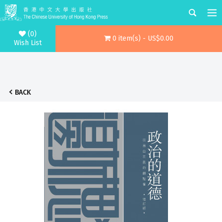
(0)
0 item(s) - US$0.00
Wish List
BACK