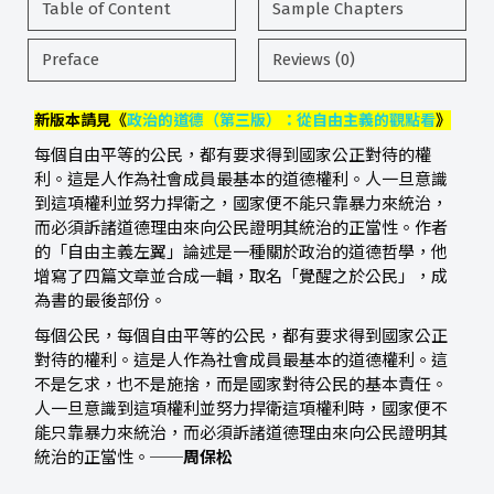
Table of Content
Sample Chapters
Preface
Reviews (0)
新版本請見《
政治的道德（第三版）：從自由主義的觀點看
》
每個自由平等的公民，都有要求得到國家公正對待的權
利。這是人作為社會成員最基本的道德權利。人一旦意識
到這項權利並努力捍衛之，國家便不能只靠暴力來統治，
而必須訴諸道德理由來向公民證明其統治的正當性。作者
的「自由主義左翼」論述是一種關於政治的道德哲學，他
增寫了四篇文章並合成一輯，取名「覺醒之於公民」，成
為書的最後部份。
每個公民，每個自由平等的公民，都有要求得到國家公正
對待的權利。這是人作為社會成員最基本的道德權利。這
不是乞求，也不是施捨，而是國家對待公民的基本責任。
人一旦意識到這項權利並努力捍衛這項權利時，國家便不
能只靠暴力來統治，而必須訴諸道德理由來向公民證明其
統治的正當性。──
周保松