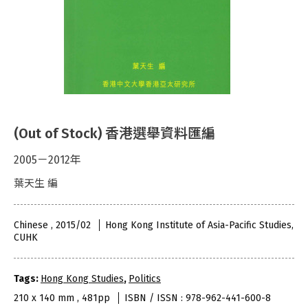
(Out of Stock) 香港選舉資料匯編
2005－2012年
葉天生 編
Chinese , 2015/02
Hong Kong Institute of Asia-Pacific Studies,
CUHK
Tags:
Hong Kong Studies
,
Politics
210 x 140 mm , 481pp
ISBN / ISSN : 978-962-441-600-8