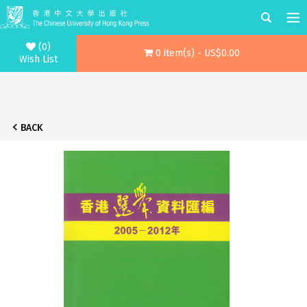
(0)
0 item(s) - US$0.00
Wish List
BACK