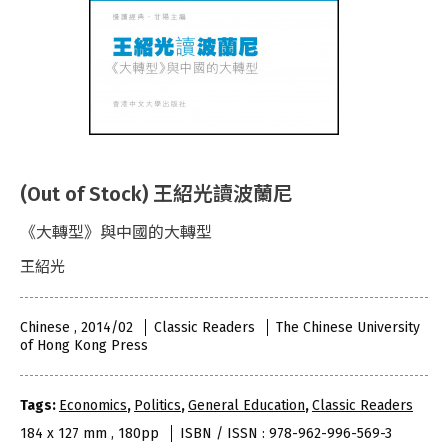
(Out of Stock) 王紹光讀波蘭尼
《大轉型》與中國的大轉型
王紹光
Chinese , 2014/02
Classic Readers
The Chinese University
of Hong Kong Press
Tags:
Economics
,
Politics
,
General Education
,
Classic Readers
184 x 127 mm , 180pp
ISBN / ISSN : 978-962-996-569-3