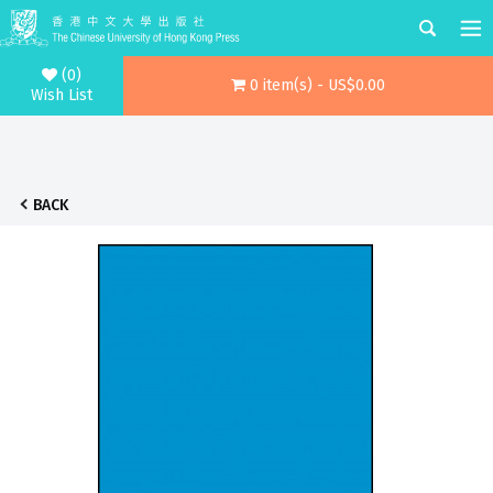
(0)
0 item(s) - US$0.00
Wish List
BACK