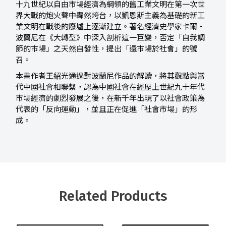
十九世紀以自由市場經濟為綱領的舊工業文明在第一次世
界大戰的炮火聲中轟然垮台，以凱恩斯主義為基礎的新工
業文明在戰後的廢墟上逐漸建立。著名經濟史學家卡爾
．
波蘭尼在《大轉型》中深入剖析這一巨變，否定「自我調
節的市場」之天然自發性，提出「還市場於社會」的號
召。
本書作者王紹光通過對波蘭尼作品的解讀，將其觀點與當
代中國社會相聯繫，認為中國社會在經歷上世紀九十年代
市場經濟的劇烈發展之後，在新千年出現了以社會政策為
代表的「反向運動」，並且正在促進「社會市場」的形
成。
Related Products