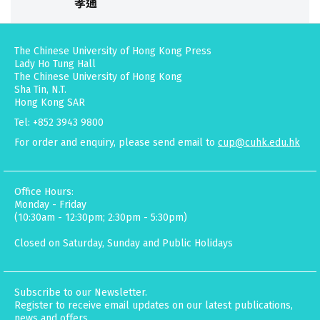
孝通
The Chinese University of Hong Kong Press
Lady Ho Tung Hall
The Chinese University of Hong Kong
Sha Tin, N.T.
Hong Kong SAR
Tel: +852 3943 9800
For order and enquiry, please send email to
cup@cuhk.edu.hk
Office Hours:
Monday - Friday
(10:30am - 12:30pm; 2:30pm - 5:30pm)
Closed on Saturday, Sunday and Public Holidays
Subscribe to our Newsletter.
Register to receive email updates on our latest publications,
news and offers.