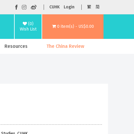
CUHK
Login
繁
简
(0)
0 item(s) - US$0.00
Wish List
Resources
The China Review
c Studies, CUHK