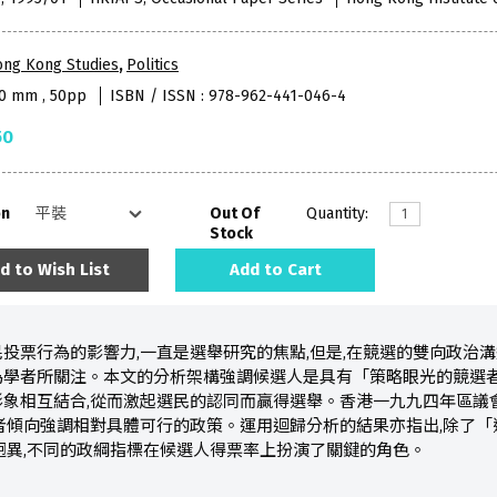
ong Kong Studies
,
Politics
40 mm , 50pp
ISBN / ISSN : 978-962-441-046-4
50
on
Out Of
Quantity:
Stock
d to Wish List
Add to Cart
投票行為的影響力,一直是選舉研究的焦點,但是,在競選的雙向政治
學者所關注。本文的分析架構強調候選人是具有「策略眼光的競選者
象相互結合,從而激起選民的認同而贏得選舉。香港一九九四年區議
者傾向強調相對具體可行的政策。運用迴歸分析的結果亦指出,除了
迥異,不同的政綱指標在候選人得票率上扮演了關鍵的角色。