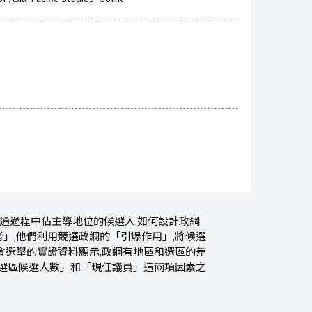
溝通過程中佔主導地位的候選人,如何設計政綱
」,他們利用競選政綱的「引爆作用」,將候選
會選舉的實證資料顯示,政綱有地區和選區的差
「選區候選人數」和「現任議員」這兩項因素之