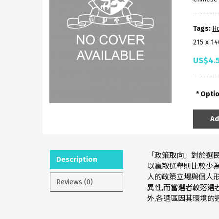
Tags:
H
215 x 1
US$4.
Opti
Ad
「政策取向」對於選民
Description
以贏取選舉則比較少為
人的政策立場與個人形
Reviews (0)
異性,而當選者較落選
外,各選區因其環境的