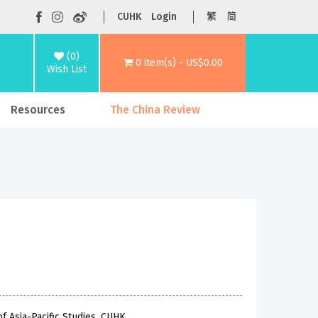
CUHK
Login
繁
简
(0)
0 item(s) - US$0.00
Wish List
Resources
The China Review
f Asia-Pacific Studies, CUHK