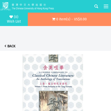
(0)
0 item(s) - US$0.00
Wish List
BACK