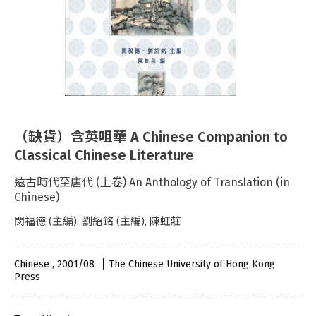
（缺貨）含英咀華 A Chinese Companion to
Classical Chinese Literature
遠古時代至唐代 (上卷) An Anthology of Translation (in
Chinese)
閔福德 (主編), 劉紹銘 (主編), 陳虹莊
Chinese , 2001/08
The Chinese University of Hong Kong
Press