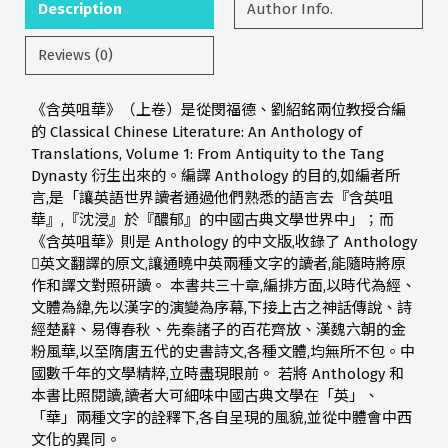
Description
Author Info.
Reviews (0)
《含英咀華》（上卷）是從閔福德、劉紹銘兩位教授合編
的 Classical Chinese Literature: An Anthology of
Translations, Volume 1: From Antiquity to the Tang
Dynasty 衍生出來的。編譯 Anthology 的目的,如編者所
言,是「讓英語世界讀者通過他們熟悉的語言去『含英咀
華』,『沈浸』於『醲郁』的中國古典文學世界中」；而
《含英咀華》則是 Anthology 的中文版,收錄了 Anthology
英文翻譯的原文,讓通曉中英兩種文字的讀者,能隨時將原
作和譯文對照研讀。 本書共三十章,編排方面,以時代為經、
文體為緯,先以漢字的演變為序幕,下接上古之神話傳說、詩
經楚辭、易傳春秋、先秦諸子的百花齊放、漢魏六朝的金
粉風華,以至隋唐五代的史書詩文,各種文體,均無所不包。中
國數千年的文學精粹,立時盡現眼前。 若將 Anthology 和
本書比照閱讀,讀者大可細味中國古典文學在「英」、
「華」兩種文字的詮釋下,各自呈現的風貌,並從中體會中西
文化的異同。