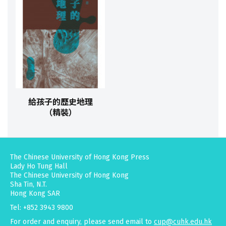
給孩子的歷史地理
（精裝）
The Chinese University of Hong Kong Press
Lady Ho Tung Hall
The Chinese University of Hong Kong
Sha Tin, N.T.
Hong Kong SAR
Tel: +852 3943 9800
For order and enquiry, please send email to
cup@cuhk.edu.hk