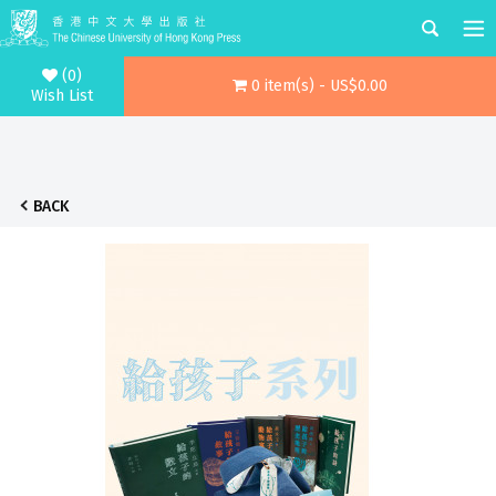
(0)
0 item(s) - US$0.00
Wish List
BACK