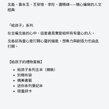
北島、黃永玉、王安憶、李陀、唐曉峰——精心編寫的人文
經典
「給孩子」系列
在主編北島的心中，這套書其實是給所有有童心的人。
北島認為童心是打開心靈的鑰匙，想象力與創造力也由此
打開。
【給孩子的禮物套裝】
給孩子系列五本（精裝）
別緻布袋
精美書籤
迷你系列筆記本
限量詩卡