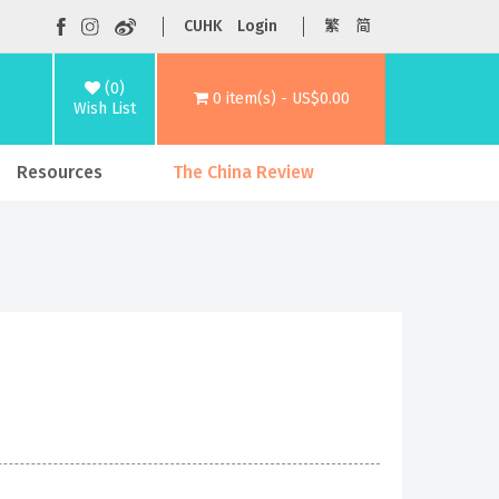
CUHK
Login
繁
简
(0)
0 item(s) - US$0.00
Wish List
Resources
The China Review