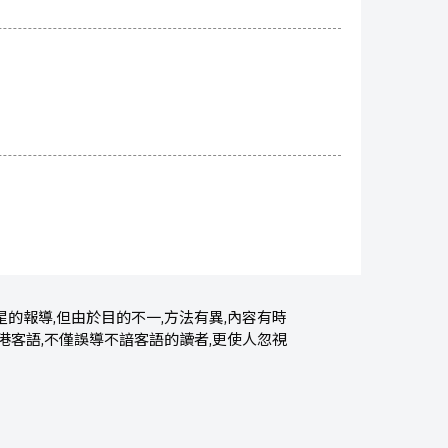
的報導,但由於目的不一,方法有異,內容有時
港客語,不僅誤導不諳客語的讀者,更使人忽視