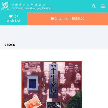
(0)
0 item(s) - US$0.00
Wish List
BACK