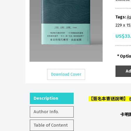
Tags:
As
229 x 1
US$33
Opti
Ad
Download Cover
Description
【簽名本寄送說明】
Author Info.
卡明斯
Table of Content