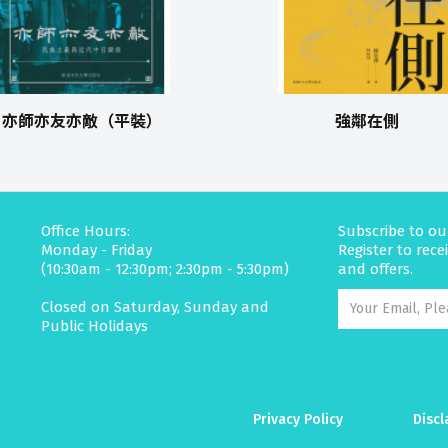
亦師亦友亦敵（平裝）
強鄰在側
Office Hours:
Subscribe to ou
Monday - Friday
Register to rec
(10:30am - 12:30pm; 2:30pm - 5:30pm)
and offers.
Closed on Saturday, Sunday and
Public Holidays
Privacy Policy
Discl