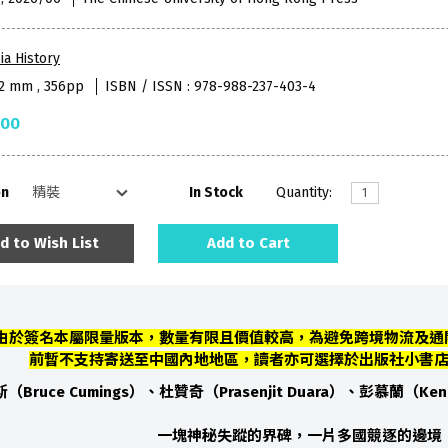
ia History
52 mm , 356pp
ISBN / ISSN : 978-988-237-403-4
.00
on
In Stock
Quantity:
d to Wish List
Add to Cart
 由於簽名本屬限量版本，數量有限且價值較高，為避免跨境物流及通
前暫不支持寄送至中國內地地區，讀者亦可選擇於出版社小書
（Bruce Cumings）、杜贊奇（Prasenjit Duara）、彭慕蘭（Ken
一塊神秘失蹤的界碑，一片多國競逐的邊境