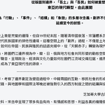
從版圖到邊界，「吾土」與「吾民」如何被重
東亞的現代轉型，由此展開
為「行動」、「事件」、「結構」和「象徵」的多層次含義。劃界不
延續至今的狀態。
史上曾是荒蠻的邊陲，但自19世紀末起，隨著清帝國衰落、宗藩體系
現代民族國家的排他性邊境。這種空間上的「劃界」過程，不僅是土
，如何在帝國、民族與殖民的話語夾縫中，從「天朝赤子」轉變為現
角，將圖們江邊界視為中、韓、日、俄與地方社會共同形塑的動態空
等聲音，呈現政治、經濟與文化力量如何在圖們江流域交織拉鋸，進
，成為了東亞現代性的源泉。
--------------------------------------------------------------
作，考察了邊界劃定及塑造過程中，中韓兩國的互動、移民社會的形
實踐，與地圖學和國際法等晚近被強勢引入的西方制度之間的砥礪與
芝加哥大學古
史料，宋念申呈現了眾多有血有肉、有情感和思想、利益各異的複雜