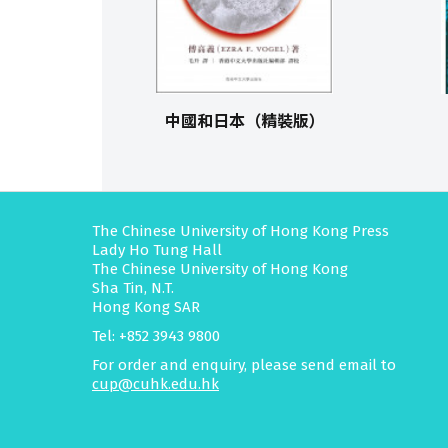
中國和日本（精裝版）
The Chinese University of Hong Kong Press
Lady Ho Tung Hall
The Chinese University of Hong Kong
Sha Tin, N.T.
Hong Kong SAR
Tel: +852 3943 9800
For order and enquiry, please send email to
cup@cuhk.edu.hk