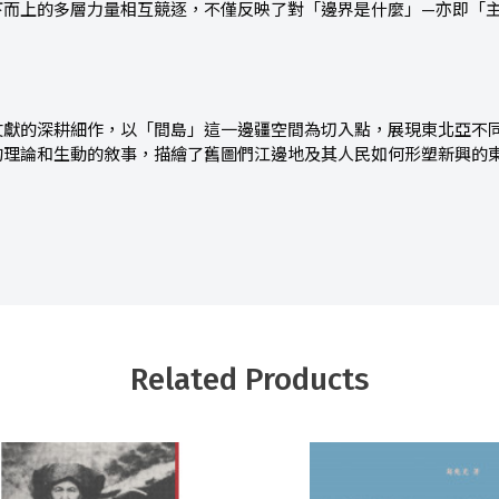
下而上的多層力量相互競逐，不僅反映了對「邊界是什麼」—亦即「
文獻的深耕細作，以「間島」這一邊疆空間為切入點，展現東北亞不
的理論和生動的敘事，描繪了舊圖們江邊地及其人民如何形塑新興的
Related Products