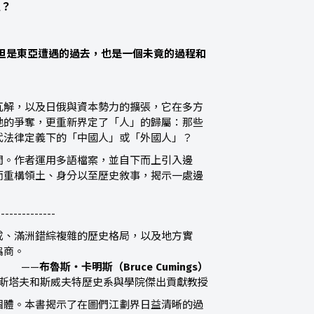
塑？
但是東亞遭遇的過去，也是一個未竟的過程和
瓦解，以及日俄與資本勢力的擴張，它在多方
地的爭奪，更重新界定了「人」的歸屬：那些
代法律定義下的「中國人」或「外國人」？
間。作者運用多語檔案，並自下而上引入邊
而重構領土、身分以至歷史敘事，揭示一處邊
--------------
成、滿洲錯綜複雜的歷史格局，以及地方實
協商。
——
布魯斯・卡明斯（Bruce Cumings）
斯塔夫和斯威夫特歷史系與學院傑出貢獻教授
個體。本書揭示了在圖們江劃界日益清晰的過