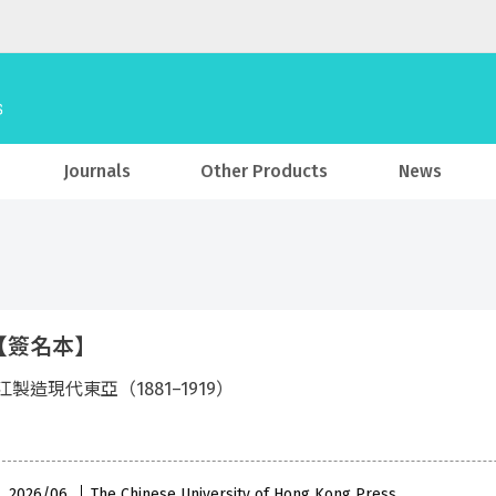
Journals
Other Products
News
【簽名本】
製造現代東亞（1881–1919）
 , 2026/06
The Chinese University of Hong Kong Press