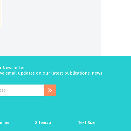
r Newsletter.
eive email updates on our latest publications, news
aimer
Sitemap
Text Size