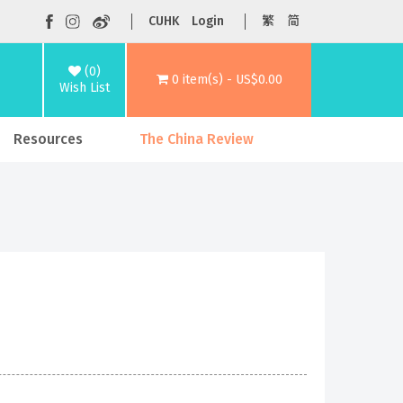
CUHK
Login
繁
简
(0)
0 item(s) - US$0.00
Wish List
Resources
The China Review