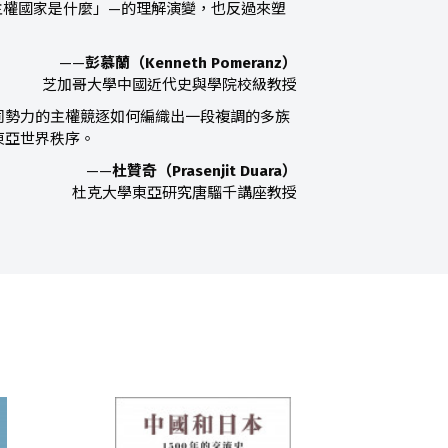
主權國家是什麼」—的理解演變，也反過來塑
——
彭慕蘭（Kenneth Pomeranz）
芝加哥大學中國近代史與學院校級教授
同勢力的主權競逐如何編織出一段複調的多族
東亞世界秩序。
——
杜贊奇（Prasenjit Duara）
杜克大學東亞研究唐騮千講座教授