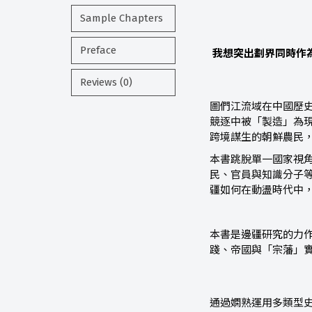
Sample Chapters
Preface
我想突出劃界同時作
Reviews (0)
圖們江流域在中國歷
競逐中被「製造」為
跨境謀生的朝鮮農民
本書跳脫單一國家視
民、官員與知識分子
疆如何在動盪時代中
本書是邊疆研究的力
踐、帝國與「宗藩」
通過嫻熟運用多類型