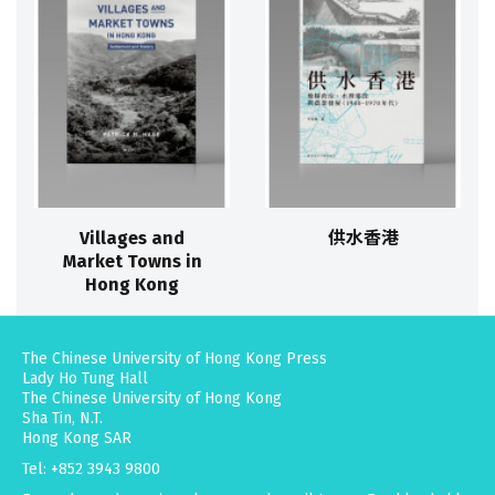
Villages and
供水香港
Market Towns in
Hong Kong
The Chinese University of Hong Kong Press
Lady Ho Tung Hall
The Chinese University of Hong Kong
Sha Tin, N.T.
Hong Kong SAR
Tel: +852 3943 9800