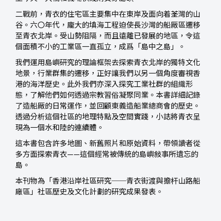
二戰前，青衣的住宅區主要集中在東岸及面向着荃灣的山
谷。六〇年代，龐大的填海工程迫使長沙灣的船厰區遷移
至青衣北岸。受山勢阻隔，而且遠離已發展的地區，令這
個面積不小的工業區一直孤立，成爲「島中之島」。
我們運用島嶼研究的理論框架去探索青衣北岸的獨特文化
地景，行業群集的遷移，正好讓我們以另一個角度審視香
港的海洋歷史。此外我們亦深入探究工業社群的組織形
態，了解他們如何透過宗教習俗凝聚同業。本書詳細記錄
了造船厰的日常運作，並回顧東義造船業總商會的歷史。
透過分析這個社區的地理特點及空間實踐，小誌將青衣呈
現為一個水和陸的連續體。
這本書包含許多地圖、新舊照片和原始資料，帶領讀者從
多方面探索青衣——這個經常被傳統的島嶼敍事所遺忘的
島。
本刊物為「香港沿岸社區研究──青衣街渡與擔杆山路船
廠區」社區歷史及文化計劃的研究成果發表。