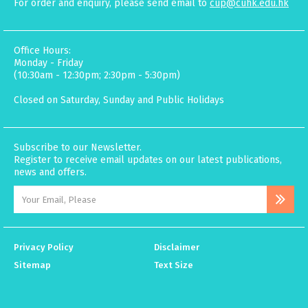
For order and enquiry, please send email to
cup@cuhk.edu.hk
Office Hours:
Monday - Friday
(10:30am - 12:30pm; 2:30pm - 5:30pm)
Closed on Saturday, Sunday and Public Holidays
Subscribe to our Newsletter.
Register to receive email updates on our latest publications,
news and offers.
Privacy Policy
Disclaimer
Sitemap
Text Size