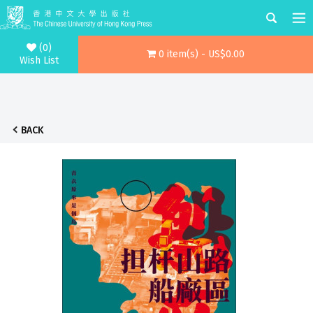
(0)
0 item(s) - US$0.00
Wish List
BACK