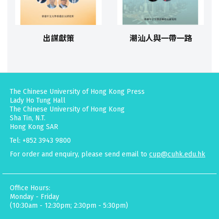
出謀獻策
潮汕人與一帶一路
The Chinese University of Hong Kong Press
Lady Ho Tung Hall
The Chinese University of Hong Kong
Sha Tin, N.T.
Hong Kong SAR
Tel: +852 3943 9800
For order and enquiry, please send email to
cup@cuhk.edu.hk
Office Hours:
Monday - Friday
(10:30am - 12:30pm; 2:30pm - 5:30pm)