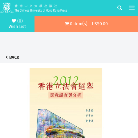
(0)
0 item(s) - US$0.00
Wish List
BACK