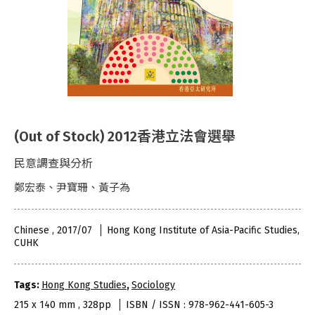
(Out of Stock) 2012香港立法會選舉
民意調查與分析
鄭宏泰、尹寶珊、黃子為
Chinese , 2017/07
Hong Kong Institute of Asia-Pacific Studies,
CUHK
Tags:
Hong Kong Studies
,
Sociology
215 x 140 mm , 328pp
ISBN / ISSN : 978-962-441-605-3