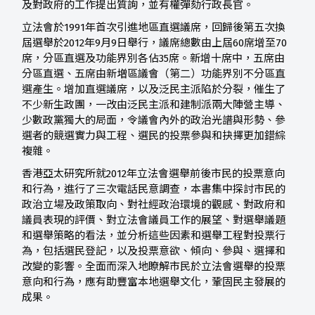
及對政府的工作提出質詢，並有權彈劾行政長官。
立法會於1991年首次引進地區直選議席，回歸後第五次換
屆選舉於2012年9月9日舉行，議席總數由上屆60席增至70
席，分區直選及功能界別各佔35席。新增十席中，五席由
分區直選、五席由新増區議會（第二）功能界別不分區直
選產生。增加直選議席，以及泛民主派陷於分裂，催生了
不少新生政團，一改由泛民主派和建制派兩大陣營主導、
少數政黨獨大的局面，令議會內外的政治光譜與形勢、參
選者的競選實力與工程、選民的投票參與和抉擇更加錯綜
複雜。
香港亞太研究所就2012年立法會選舉前後市民的投票意向
和行為，進行了三次電話民意調查，本書集中探討市民的
政治立場及政策取向、對社經政治環境的觀感、對政府和
議員表現的評價、對立法會議員工作的展望、對選舉議題
和選舉策略的看法，並分析這些因素和選舉工程對投票行
為，包括選民登記，以及投票意欲、傾向、參與、選擇和
改變的影響。全面而深入地瞭解市民於立法會選舉的投票
意向和行為，應有助豐富本地選舉文化，鞏固民主發展的
成果。