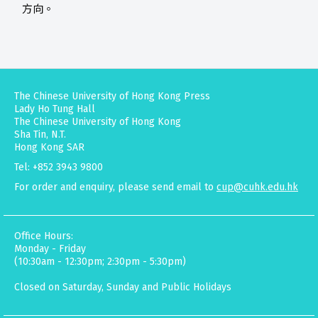
方向。
The Chinese University of Hong Kong Press
Lady Ho Tung Hall
The Chinese University of Hong Kong
Sha Tin, N.T.
Hong Kong SAR
Tel: +852 3943 9800
For order and enquiry, please send email to
cup@cuhk.edu.hk
Office Hours:
Monday - Friday
(10:30am - 12:30pm; 2:30pm - 5:30pm)
Closed on Saturday, Sunday and Public Holidays