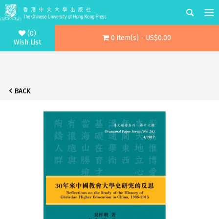
(0)
0 item(s) - US$0.00
Wish List
BACK