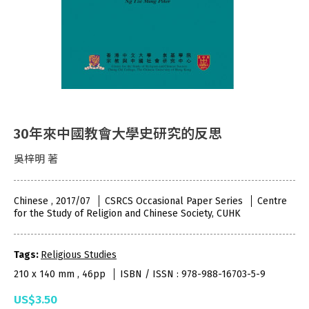
30年來中國教會大學史研究的反思
吳梓明 著
Chinese , 2017/07
CSRCS Occasional Paper Series
Centre
for the Study of Religion and Chinese Society, CUHK
Tags:
Religious Studies
210 x 140 mm , 46pp
ISBN / ISSN : 978-988-16703-5-9
US$3.50