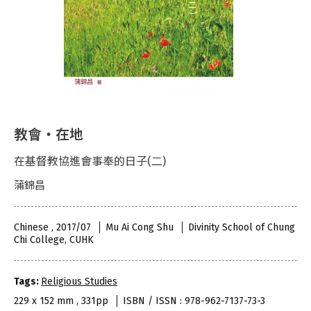
教會‧在地
在基督教協進會事奉的日子(二)
蒲錦昌
Chinese , 2017/07
Mu Ai Cong Shu
Divinity School of Chung
Chi College, CUHK
Tags:
Religious Studies
229 x 152 mm , 331pp
ISBN / ISSN : 978-962-7137-73-3