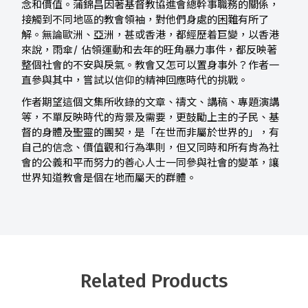
念和價值。蒲錦昌因著基督教協進會總幹事職務的關係，
接觸到不同地區的教會領袖，對他們身處的困難有所了
解。無論歐洲、亞洲，甚或香港，都經歷着巨變，以香港
來說，雨傘/ 佔領運動和去年的旺角暴力事件，都反映著
整個社會的不安與戾氣。教會又怎可以置身事外？作者一
直參與其中，嘗試以信仰的精神回應時代的挑戰。
作者期望這個文集所收錄的文章、禱文、講稿、專題演講
等，不單反映時代的背景及需要，更鼓勵上主的子民、基
督的身體及聖靈的團契，是「在世而非屬於世界的」，有
自己的信念、價值觀和行為準則，但又同時和所有肯為社
會的公義和平而努力的善心人士一同參與社會的變革，讓
世界知道教會是個在地而屬天的群體。
Related Products