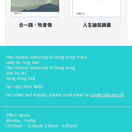
合一路．牧者情
人生破局錦囊
The Chinese University of Hong Kong Press
Lady Ho Tung Hall
The Chinese University of Hong Kong
Sha Tin, N.T.
Hong Kong SAR
Tel: +852 3943 9800
For order and enquiry, please send email to
cup@cuhk.edu.hk
Office Hours:
Monday - Friday
(10:30am - 12:30pm; 2:30pm - 5:30pm)