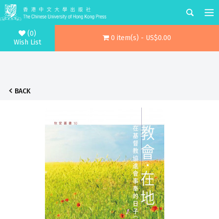
(0)
0 item(s) - US$0.00
Wish List
BACK