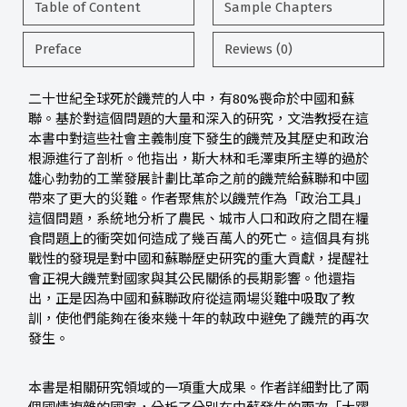
Table of Content
Sample Chapters
Preface
Reviews (0)
二十世紀全球死於饑荒的人中，有80%喪命於中國和蘇
聯。基於對這個問題的大量和深入的研究，文浩教授在這
本書中對這些社會主義制度下發生的饑荒及其歷史和政治
根源進行了剖析。他指出，斯大林和毛澤東所主導的過於
雄心勃勃的工業發展計劃比革命之前的饑荒給蘇聯和中國
帶來了更大的災難。作者聚焦於以饑荒作為「政治工具」
這個問題，系統地分析了農民、城市人口和政府之間在糧
食問題上的衝突如何造成了幾百萬人的死亡。這個具有挑
戰性的發現是對中國和蘇聯歷史研究的重大貢獻，提醒社
會正視大饑荒對國家與其公民關係的長期影響。他還指
出，正是因為中國和蘇聯政府從這兩場災難中吸取了教
訓，使他們能夠在後來幾十年的執政中避免了饑荒的再次
發生。
本書是相關研究領域的一項重大成果。作者詳細對比了兩