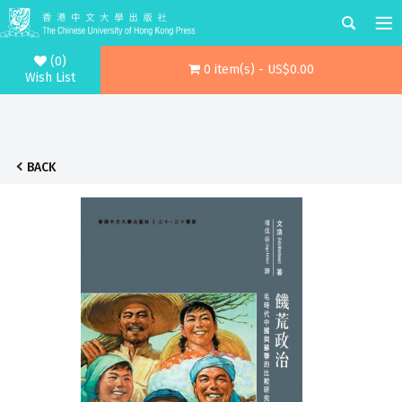
(0)
0 item(s) - US$0.00
Wish List
BACK