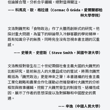
但論據合理，分析合乎邏輯，絕對值得關注。
—— 科馬克．歐．格拉達（Cormac Ó Gráda，愛爾蘭都柏
林大學學院）
文浩對饑荒和「食物政治」作了大膽而創新式的研究。他
探討重大問題，為當下的辯論帶入冷靜客觀的學術精神，
既有知識分子的無畏，同時完全沒有忽視本書主題的沉重
感。
—— 史蒂夫．史密斯（ Steve Smith，英國牛津大學）
文浩教授對發生在二十世紀兩個社會主義大國的大饑荒的
比較研究，是前無古人的大膽且成功的嘗試，將兩次饑荒
概括為「饑荒政治」更是神來之筆！本書建構的社會主義
工業化戰略和農業合作化運動必然催發鄉村大饑荒的分析
框架與敘事邏輯，挖掘了大饑荒發生的制度性、結構性成
因，展示了作者的思想深度以及對蘇聯和中國歷史的貫
通。
—— 辛逸（中國人民大學）