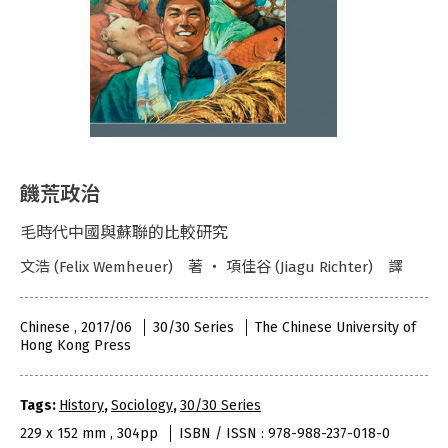
饑荒政治
毛時代中國與蘇聯的比較研究
文浩 (Felix Wemheuer) 著 ‧ 項佳谷 (Jiagu Richter) 譯
Chinese , 2017/06
30/30 Series
The Chinese University of
Hong Kong Press
Tags:
History
,
Sociology
,
30/30 Series
229 x 152 mm , 304pp
ISBN / ISSN : 978-988-237-018-0