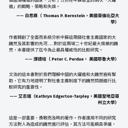
個國情複雜的國家，分析了分別在中蘇發生的兩次「大躍
進」的戰略、策略和失誤。
—— 白思鼎（ Thomas P. Bernstein，美國哥倫比亞大
學）
作者開創了全面而系統分析中蘇這兩個社會主義國家的大
饑荒及其影響的先河……對於這兩場二十世紀最大規模的饑
荒，本書提供了迄今為止最具權威性的比較研究。
—— 濮德培（ Peter C. Perdue， 美國耶魯大學）
文浩的這本書對於我們理解中國的大躍進和大饑荒極有幫
助，它有力地證明了對社會主義制度下的饑荒問題進行比
較研究的重要性。
—— 艾志端（Kathryn Edgerton-Tarpley，美國聖地亞哥
州立大學）
這是一部重要、勇敢而及時的著作。作者運用不同的研究
方法對人為造成的饑荒進行評估，其方法可能頗具爭議，