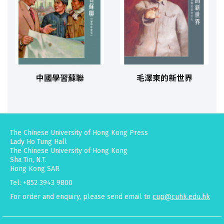
中國學習蘇聯
毛澤東的新世界
The Chinese University of Hong Kong Press
Lady Ho Tung Hall
The Chinese University of Hong Kong
Sha Tin, N.T.
Hong Kong SAR
Tel: +852 3943 9800
For order and enquiry, please send email to
cup@cuhk.edu.hk