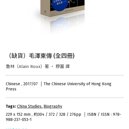
（缺貨）毛澤東傳 (全四冊)
魯林（Alain Roux）著 ‧ 穆蕾 譯
Chinese , 2017/07
The Chinese University of Hong Kong
Press
Tags:
China Studies
,
Biography
229 x 152 mm , 約304 / 372 / 328 / 276pp
ISBN / ISSN : 978-
988-237-053-1