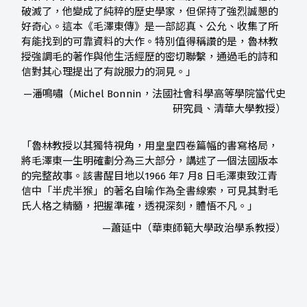
破滅了，他變成了純粹的歷史學家，但保持了強烈誠懇的
好奇心。這本《毛澤東傳》是一部認真、公允、收集了所
有能找到的可靠資料的大作。特別值得稱讚的是，魯林教
授強調毛的著作與他生活經歷的密切聯繫，通過毛的詩和
信對其心理提出了有說服力的洞見。」
—潘鳴嘯（Michel Bonnin，法國社會科學高等學院當代史
研究員、清華大學教授）
「魯林教授以其獨特視角，用皇皇四卷篇幅的書寫格局，
將毛澤東一生明確劃分為三大部分，講述了一個法國版本
的完整故事。該書醒目地以1966 年7 月8 日毛澤東致江青
信中「半虎半猴」的著名自喻作為全書線索，可見其對毛
氏人格之精髓，把握準確，透視深刻，體悟不凡。」
—蕭延中（華東師範大學政治學系教授）