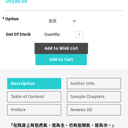
US$80.00
Option
Out Of Stock
Quantity:
Add to Wish List
Add to Cart
Description
Author Info.
Table of Content
Sample Chapters
Preface
Reviews (0)
「在我身上有些虎氣，是為主，也有些猴氣，是為次。」