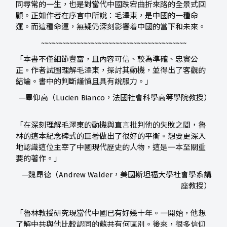
同尋常的一生，也是對當代中國跌宕曲折來路的全景式回
顧。正如作者在序言中所說：毛澤東，是中國的一種命
運。而這種命運，無疑仍深刻影響着中國的當下和未來。
~~~~~~~~~~~~~~~~~~~~~~~~~~~~~~~~~~~~~~~~~
「本書不僅細節豐富，且內容可信、較為準確、忠實公
正。作者試圖理解毛澤東，探討其動機，並得出了客觀的
結論。書中的判斷謹慎且具有說服力。」
—畢仰高（Lucien Bianco，法國社會科學高等學院教授）
「在深刻理解毛澤東的動機與直言批判他的失敗之間，魯
林的這本紀念碑式的巨著做出了很好的平衡。想要更深入
地認識這位主宰了中國現代歷史的人物，這是一本至關重
要的著作。」
—魏昂德（Andrew Walder，美國斯坦福大學社會學系講
座教授）
「魯林教授研究現當代中國已有好幾十年。一開始，他想
了解中共與他比較認同的蘇共有何區別。後來，很多信仰