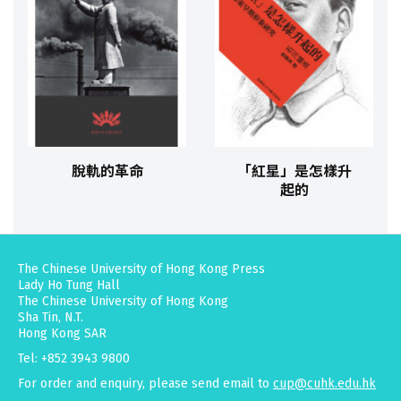
脫軌的革命
「紅星」是怎樣升
起的
The Chinese University of Hong Kong Press
Lady Ho Tung Hall
The Chinese University of Hong Kong
Sha Tin, N.T.
Hong Kong SAR
Tel: +852 3943 9800
For order and enquiry, please send email to
cup@cuhk.edu.hk