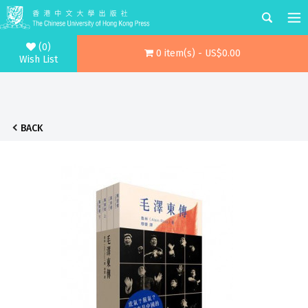
(0)
0 item(s) - US$0.00
Wish List
BACK