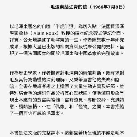
—毛澤東給江青的信（ 1966年7月8日）
以毛澤東著名的自喻「半虎半猴」為切入點，法國資深漢
學家魯林（ Alain Roux）教授的這本紀念碑式傳記全面、
詳實、公允地講述了毛澤東的一生。作者匯集數十年研究
成果，根據大量已出版的相關資料及從未公開的史料，呈
現了一個法國版本的關於毛澤東和中國革命的完整故事。
作為歷史學家，作者擱置對毛澤東的價值判斷，既尋求對
毛及其行為動機的深刻理解，又秉筆直書他的失敗和陰
暗。全書在嚴謹考證之上還原了大量生動史實及細節，並
特別結合毛的詩詞作品分析其心理狀態，使毛澤東形象呈
現出本應有的豐富與複雜：富有遠見、專斷狡猾、充滿詩
意、殘酷無情⋯⋯在「偶像」和「怪物」之間，本書描繪
了一個可信可感的毛澤東。
本書是法文版的完整譯本。這部巨著所呈現的不僅是毛不