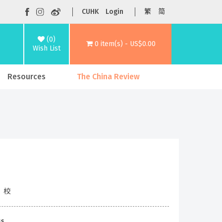
CUHK
Login
繁
简
(0)
0 item(s) - US$0.00
Wish List
Resources
The China Review
 校
ss