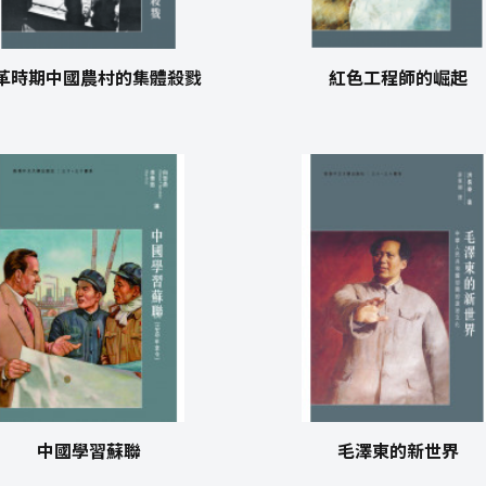
革時期中國農村的集體殺戮
紅色工程師的崛起
中國學習蘇聯
毛澤東的新世界