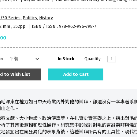
/30 Series
,
Politics
,
History
52 mm , 352pp
ISBN / ISSN : 978-962-996-798-7
.00
on
In Stock
Quantity:
d to Wish List
Add to Cart
過毛澤東在權力如日中天時黨內外對他的崇拜，卻還沒有一本專著系
開山之作。
檔案文獻、大小物證、政治傳單等，在扎實史實基礎之上，指出對毛
分析了其背後邏輯和理性操作。研究集中於探討對毛的言辭崇拜與儀
銳地發掘出在瘋狂異化的表象背後，這種崇拜所具有的工具性、現代