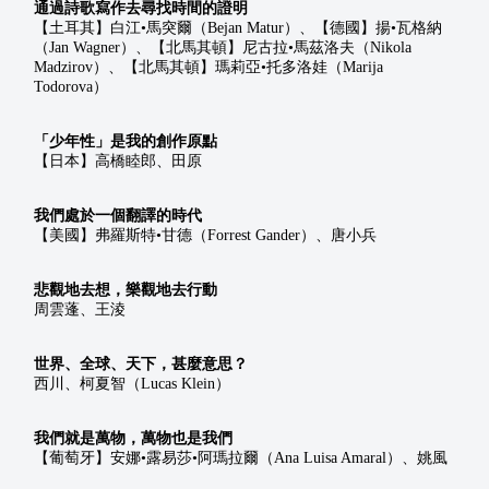
通過詩歌寫作去尋找時間的證明
【土耳其】白江•馬突爾（Bejan Matur）、【德國】揚•瓦格納
（Jan Wagner）、【北馬其頓】尼古拉•馬茲洛夫（Nikola 
Madzirov）、【北馬其頓】瑪莉亞•托多洛娃（Marija 
Todorova）
「少年性」是我的創作原點
【日本】高橋睦郎、田原
我們處於一個翻譯的時代
【美國】弗羅斯特•甘德（Forrest Gander）、唐小兵
悲觀地去想，樂觀地去行動
周雲蓬、王淩
世界、全球、天下，甚麼意思？
西川、柯夏智（Lucas Klein）
我們就是萬物，萬物也是我們
【葡萄牙】安娜•露易莎•阿瑪拉爾（Ana Luisa Amaral）、姚風