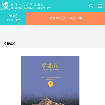
(0)
0 item(s) - US$0.00
Wish List
BACK