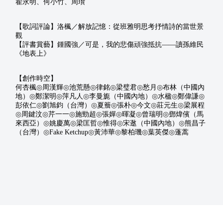
翟永明、何小竹、周瓚
【歌詞評論】洛楓／解放記憶：從班雅明思考抒情詩的當世景
觀
【評書賞藝】鍾國強／可是，我的悲傷頑強抵抗——讀孫維民
《地表上》
【創作時空】
◎
◎
◎
◎
◎
◎
何杏楓
周漢輝
池荒懸
律銘
梁璧君
愁月
布林（中國內
◎
◎
◎
◎
◎
◎
地）
鄭潔明
萍凡人
李曼旎（中國內地）
水楹
鄭偉謙
◎
◎
◎
◎
◎
◎
彭依仁
劉旭鈞（台灣）
夏簷
張朴
今文
莊元生
梁展程
◎
◎
◎
◎
◎
◎
◎
周鍵汶
芹一一
施勁超
張嬋
暉凝
曾瑞明
鄧煒儐（馬
◎
◎
◎
◎
◎
來西亞）
姚慶萬
梁匡哲
惟得
宋逖（中國內地）
熊昌子
◎
◎
◎
◎
◎
（台灣）
Fake Ketchup
黃沛華
黎柏璣
葉英傑
蓬蒿