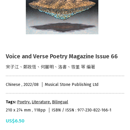
Voice and Verse Poetry Magazine Issue 66
宋子江、鄭政恆、何麗明、洛書、雪堇 等 編著
Chinese , 2022/08
Musical Stone Publishing Ltd
Tags:
Poetry
,
Literature
,
Bilingual
210 x 274 mm , 118pp
ISBN / ISSN : 977-230-822-166-1
US$6.50