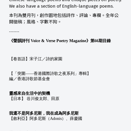
We also have a section of English-language poems.
本刊為雙月刊，創作園地包括詩作、評論、專欄。全年公
開徵稿；風格、字數不拘。
-------
《聲韻詩刊 Voice & Verse Poetry Magazine》第66期目錄
【卷首語】宋子江／詩的家園
【「突圍——香港國際詩歌之夜系列」專輯】
編／香港詩歌節基金會
靈感來自生活中的契機
【日本】 谷川俊太郎、田原
我還不是阿多尼斯，我在成為阿多尼斯
【敘利亞】阿多尼斯（Adonis）、薛慶國