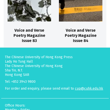
Voice and Verse
Voice and Verse
Poetry Magazine
Poetry Magazine
Issue 83
Issue 84
The Chinese University of Hong Kong Press
Lady Ho Tung Hall
The Chinese University of Hong Kong
Sha Tin, N.T.
Hong Kong SAR
Tel: +852 3943 9800
For order and enquiry, please send email to
cup@cuhk.edu.hk
Office Hours:
Monday - Friday