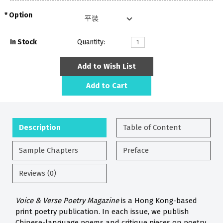
Option
In Stock
Quantity:
Add to Wish List
Add to Cart
Description
Table of Content
Sample Chapters
Preface
Reviews (0)
Voice & Verse Poetry Magazine
is a Hong Kong-based
print poetry publication. In each issue, we publish
Chinese-language poems and critique pieces on poetry.