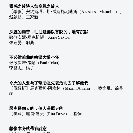
靈感之於詩人如空氣之於人
【希臘】安納斯塔西斯•威斯托尼迪斯（Anastassis Vistonitis）、
錢穎超、王家新
深處的痛苦，往往是無以言說的，唯有沉默
致敬安妮•塞克斯頓（Anne Sexton）
張逸旻、胡桑
不必對策蘭的晦澀大驚小怪
致敬保羅•策蘭（Paul Celan）
李雙志、楊子
今天的人要為了幫助祖先復活而去了解他們
【俄羅斯】馬克西姆•阿梅林（Maxim Amelin）、劉文飛、徐曼
琳
歷史是個人的，個人是歷史的
【美國】麗塔•達夫（Rita Dove）、程佳
想像本身就帶有詩意