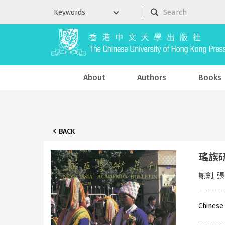
About
Authors
Books
BACK
瑤族
謝劍, 
Chinese