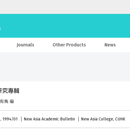
Journals
Other Products
News
研究專輯
張有雋 編
 , 1994/01
New Asia Academic Bulletin
New Asia College, CUHK