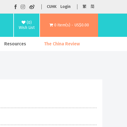
CUHK
Login
繁
简
(0)
0 item(s) - US$0.00
Wish List
Resources
The China Review