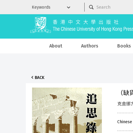
About
Authors
Books
BACK
（缺
克舍挪方
Chinese