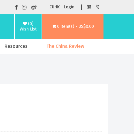
CUHK
Login
繁
简
(0)
0 item(s) - US$0.00
Wish List
Resources
The China Review