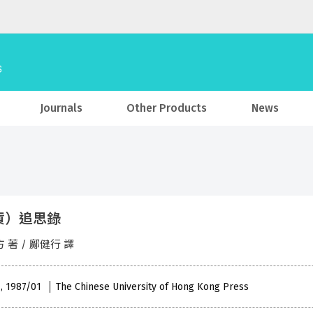
Journals
Other Products
News
貨）追思錄
 著 / 鄺健行 譯
 , 1987/01
The Chinese University of Hong Kong Press