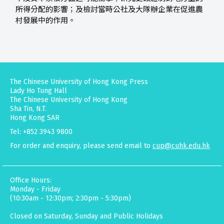
所得分配的影響；及檢討當時公社及大隊辦企業在促進農
村發展中的作用。
The Chinese University of Hong Kong Press
Lady Ho Tung Hall
The Chinese University of Hong Kong
Sha Tin, N.T.
Hong Kong SAR
Tel: +852 3943 9800
For order and enquiry, please send email to
cup@cuhk.edu.hk
Office Hours:
Monday - Friday
(10:30am - 12:30pm; 2:30pm - 5:30pm)
Closed on Saturday, Sunday and Public Holidays