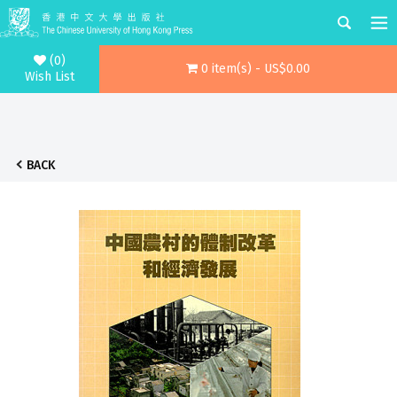
(0)
0 item(s) - US$0.00
Wish List
BACK