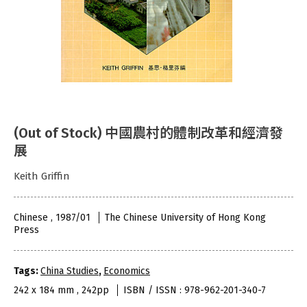
(Out of Stock) 中國農村的體制改革和經濟發
展
Keith Griffin
Chinese , 1987/01
The Chinese University of Hong Kong
Press
Tags:
China Studies
,
Economics
242 x 184 mm , 242pp
ISBN / ISSN : 978-962-201-340-7