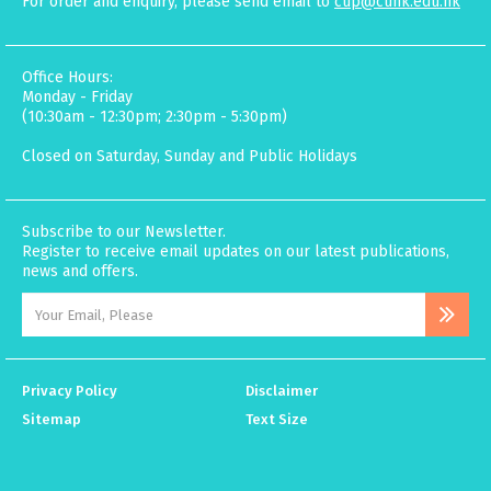
For order and enquiry, please send email to
cup@cuhk.edu.hk
Office Hours:
Monday - Friday
(10:30am - 12:30pm; 2:30pm - 5:30pm)
Closed on Saturday, Sunday and Public Holidays
Subscribe to our Newsletter.
Register to receive email updates on our latest publications,
news and offers.
Privacy Policy
Disclaimer
Sitemap
Text Size