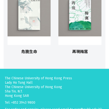
危脆生命
再現梅窩
The Chinese University of Hong Kong Press
Lady Ho Tung Hall
The Chinese University of Hong Kong
Sha Tin, N.T.
Hong Kong SAR
Tel: +852 3943 9800