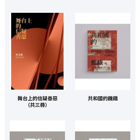
舞台上的信疑善惡
共和國的饑餓
（共三冊）