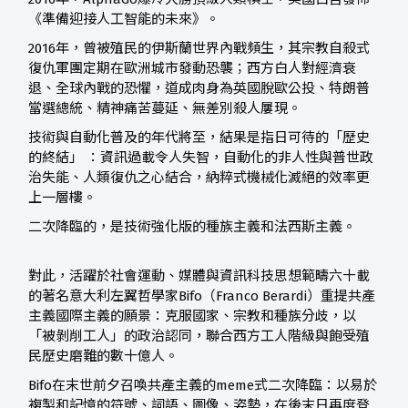
《準備迎接人工智能的未來》。
2016年，曾被殖民的伊斯蘭世界內戰頻生，其宗教自殺式
復仇軍團定期在歐洲城市發動恐襲；西方白人對經濟衰
退、全球內戰的恐懼，道成肉身為英國脫歐公投、特朗普
當選總統、精神痛苦蔓延、無差別殺人屢現。
技術與自動化普及的年代將至，結果是指日可待的「歷史
的終結」 ：資訊過載令人失智，自動化的非人性與普世政
治失能、人類復仇之心結合，納粹式機械化滅絕的效率更
上一層樓。
二次降臨的，是技術強化版的種族主義和法西斯主義。
對此，活躍於社會運動、媒體與資訊科技思想範疇六十載
的著名意大利左翼哲學家Bifo（Franco Berardi）重提共產
主義國際主義的願景：克服國家、宗教和種族分歧，以
「被剝削工人」的政治認同，聯合西方工人階級與飽受殖
民歷史磨難的數十億人。
Bifo在末世前夕召喚共產主義的meme式二次降臨：以易於
複製和記憶的符號、詞語、圖像、姿勢，在後末日再度登