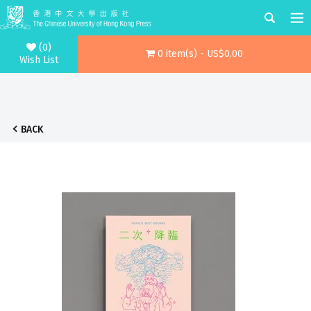
(0)
0 item(s) - US$0.00
Wish List
BACK