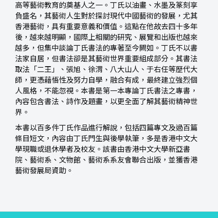
高等藝術教育的奠基人之一。丁氏以油畫、水墨及篆刻享
負盛名，其藝術人生對於探討現代中國藝術的發展，尤其
香港藝術，具有重要意義和價值。這點在他故去四十多年
後，越來越明顯，國際上相關的研究、展覽和出版也越來
越多，但集中談論丁氏書法的專著至今闕如。丁氏不以書
法家自居，但書法卻是其藝術世界重要組成部分。其書法
取法「二王」、張旭、徐渭、八大山人、于右任等歷代大
師，更憑藉悟性及努力自學，融合有成，最終建立強烈個
人風格，不能忽視。本書是第一本專論丁氏書法之專書，
內容包含書法、詩作及題畫，以更全面了解其藝術精神世
界。
本書以百多件丁氏作品進行解說，包括四篇專文及過百篇
條目短文，內容由丁氏門生與後學執筆，多是香港中文大
學現職或退休學者及校友。該書由香港中文大學新亞書
院、藝術系、文物館、藝術系系友會聯合出版，並獲香港
藝術發展局資助。