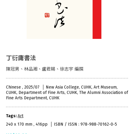
丁衍庸書法
陳冠男、林品湘、盧君賜、徐志宇 編撰
Chinese , 2025/07
New Asia College, CUHK, Art Museum,
CUHK, Department of Fine Arts, CUHK, The Alumni Association of
Fine Arts Department, CUHK
Tags:
Art
240 x 170 mm , 416pp
ISBN / ISSN : 978-988-70162-0-5