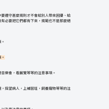
中要遵守甚麼規則才不會給別人帶來困擾、給
沒有必要把它們都背下來，規範也不是那麼絕
項。
項。
聽音樂會，看展覽等等的注意事項。
視，探望病人，上補習班，飼養寵物等等的注