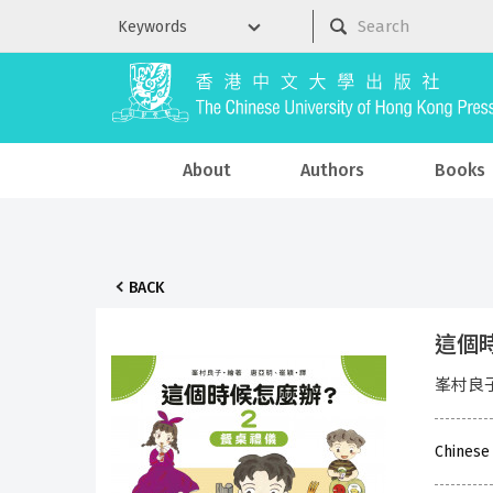
About
Authors
Books
BACK
這個
峯村良
Chinese