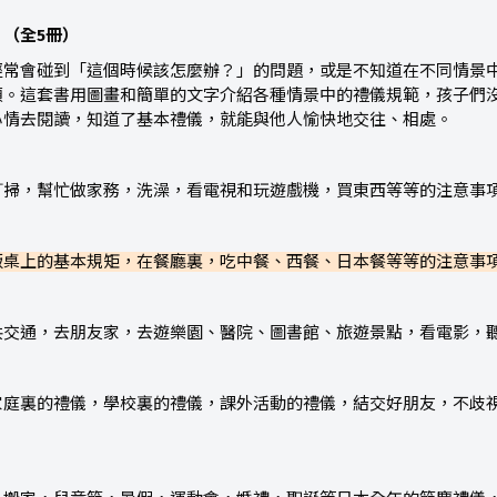
（全5冊）
經常會碰到「這個時候該怎麼辦？」的問題，或是不知道在不同情景
煩。這套書用圖畫和簡單的文字介紹各種情景中的禮儀規範，孩子們
心情去閱讀，知道了基本禮儀，就能與他人愉快地交往、相處。
打掃，幫忙做家務，洗澡，看電視和玩遊戲機，買東西等等的注意事
飯桌上的基本規矩，在餐廳裏，吃中餐、西餐、日本餐等等的注意事
共交通，去朋友家，去遊樂園、醫院、圖書館、旅遊景點，看電影，
家庭裏的禮儀，學校裏的禮儀，課外活動的禮儀，結交好朋友，不歧