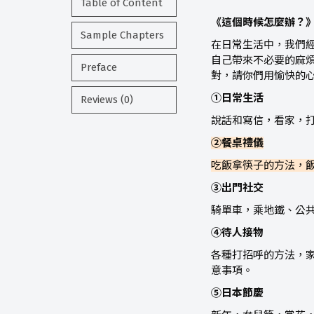
Table of Content
《這個時候怎麼辦？》
Sample Chapters
在日常生活中，我們
自己帶來不必要的麻
Preface
對，請你們用愉快的
①日常生活
Reviews (0)
說話和寫信，看家，
②餐桌禮儀
吃飯拿筷子的方法，
③出門社交
騎單車，乘地鐵、公
④待人接物
各種打招呼的方法，
意事項。
⑤日本節慶