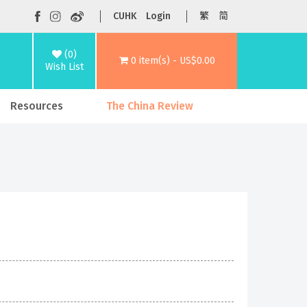
CUHK
Login
繁
简
(0)
0 item(s) - US$0.00
Wish List
Resources
The China Review