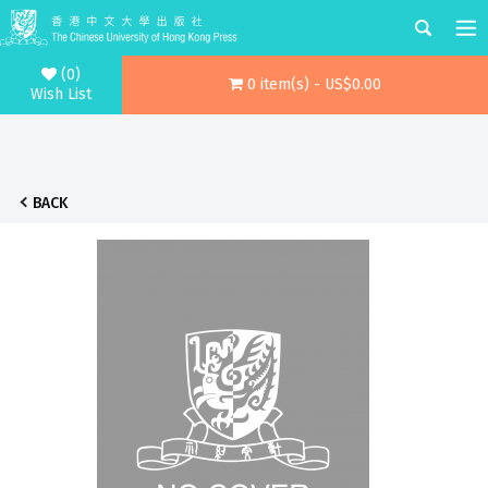
(0)
0 item(s) - US$0.00
Wish List
BACK