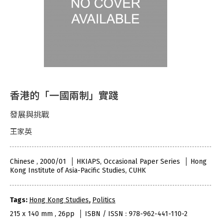
香港的「一國兩制」實踐
發展與挑戰
王家英
Chinese , 2000/01
HKIAPS, Occasional Paper Series
Hong
Kong Institute of Asia-Pacific Studies, CUHK
Tags:
Hong Kong Studies
,
Politics
215 x 140 mm , 26pp
ISBN / ISSN : 978-962-441-110-2