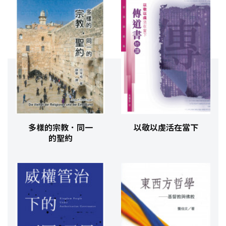
多樣的宗教．同一
以敬以虔活在當下
的聖約