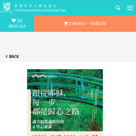
(0)
0 item(s) - US$0.00
Wish List
BACK