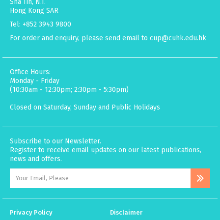
Sha Tin, N.T.
Hong Kong SAR
Tel: +852 3943 9800
For order and enquiry, please send email to
cup@cuhk.edu.hk
Office Hours:
Monday - Friday
(10:30am - 12:30pm; 2:30pm - 5:30pm)
Closed on Saturday, Sunday and Public Holidays
Subscribe to our Newsletter.
Register to receive email updates on our latest publications,
news and offers.
Privacy Policy
Disclaimer