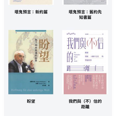
壞鬼預言：新約篇
壞鬼預言：舊約先
知書篇
盼望
我們與（不）信的
距離