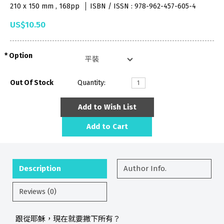
210 x 150 mm , 168pp
ISBN / ISSN : 978-962-457-605-4
US$10.50
Option
Out Of Stock
Quantity:
Add to Wish List
Add to Cart
Description
Author Info.
Reviews (0)
跟從耶穌，現在就要撇下所有？