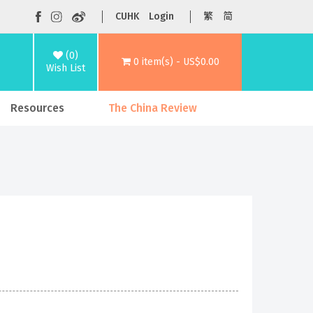
CUHK
Login
繁
简
(0)
0 item(s) - US$0.00
Wish List
Resources
The China Review