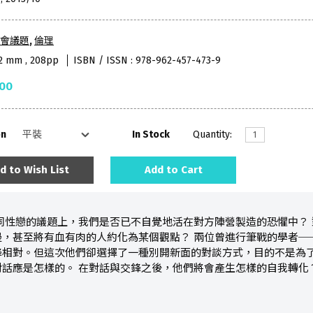
會議題
,
倫理
72 mm , 208pp
ISBN / ISSN : 978-962-457-473-9
.00
on
In Stock
Quantity:
d to Wish List
Add to Cart
同性戀的議題上，我們是否已不自覺地活在對方陣營製造的恐懼中？ 
邊，甚至將有血有肉的人約化為某個觀點？ 兩位曾進行筆戰的學者─
鋒相對。但這次他們卻選擇了一種別開新面的對談方式，目的不是為
對話應是怎樣的。 在對話與交鋒之後，他們將會產生怎樣的自我轉化