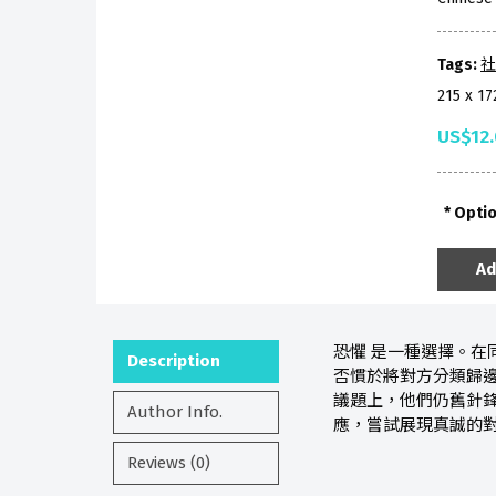
Tags:
社
215 x 1
US$12
Opti
Ad
恐懼 是一種選擇。在
Description
否慣於將對方分類歸
議題上，他們仍舊針
Author Info.
應，嘗試展現真誠的
Reviews (0)