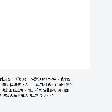
對話 是一種選擇。在對話過程當中，我們是
─羅秉祥與龔立人──再度相遇，在同性戀的
了決定誰勝誰負，而是藉著彼此的提問和回
？您是否願意進入這場對話之中？