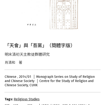
「天會」與「吾黨」（簡體字版）
明末清初天主教徒群體研究
肖清和 著
Chinese , 2014/01
Monograph Series on Study of Religion
and Chinese Society
Centre for the Study of Religion and
Chinese Society, CUHK
Tags:
Religious Studies