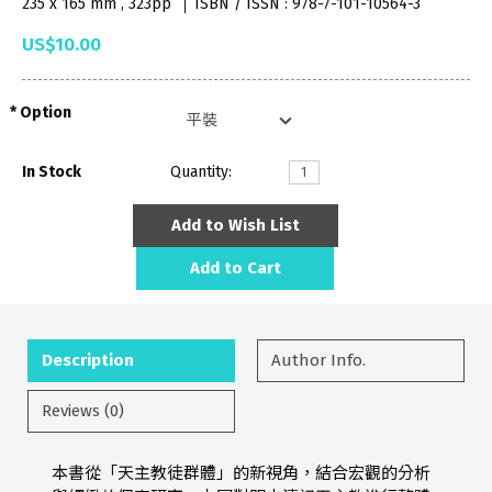
235 x 165 mm , 323pp
ISBN / ISSN : 978-7-101-10564-3
US$10.00
Option
In Stock
Quantity:
Add to Wish List
Add to Cart
Description
Author Info.
Reviews (0)
本書從「天主教徒群體」的新視角，結合宏觀的分析