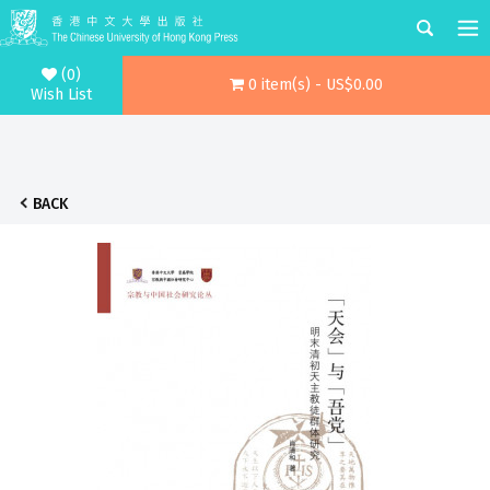
(0)
0 item(s) - US$0.00
Wish List
BACK