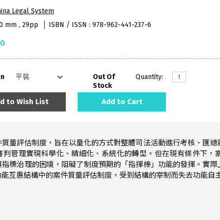
ina Legal System
40 mm , 29pp
ISBN / ISSN : 978-962-441-237-6
50
on
Out Of
Quantity:
Stock
d to Wish List
Add to Cart
件質量評估制度，旨在以量化的方式對整體司法活動進行考核、匯總
審判管理實現科學化、精細化、系統化的轉型。但在現有條件下，
與指標治理的困境，阻礙了制度預期的「指揮棒」功能的發揮。實際
功能互惠結構中的案件質量評估制度，受到結構的宰制而失去功能自