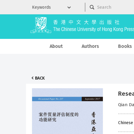
About
Authors
Books
BACK
Resea
Qian D
Chinese