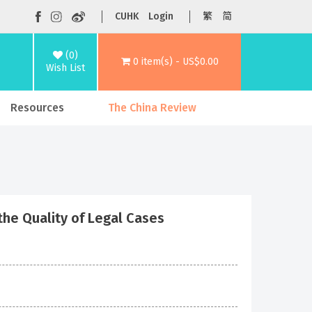
CUHK
Login
繁
简
(0)
0 item(s) - US$0.00
Wish List
Resources
The China Review
the Quality of Legal Cases