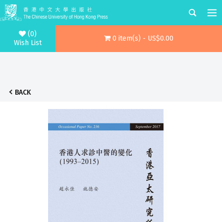
(0)
0 item(s) - US$0.00
Wish List
BACK