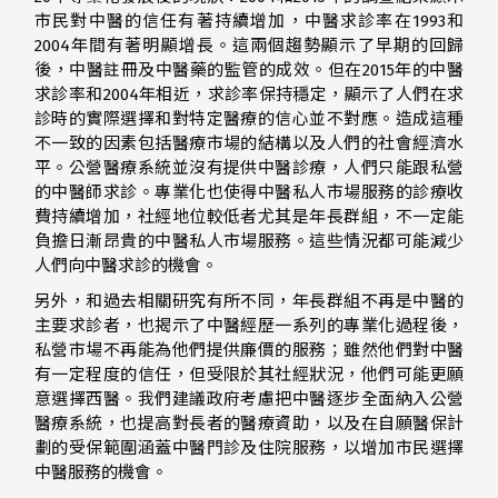
市民對中醫的信任有著持續增加，中醫求診率在1993和
2004年間有著明顯增長。這兩個趨勢顯示了早期的回歸
後，中醫註冊及中醫藥的監管的成效。但在2015年的中醫
求診率和2004年相近，求診率保持穩定，顯示了人們在求
診時的實際選擇和對特定醫療的信心並不對應。造成這種
不一致的因素包括醫療市場的結構以及人們的社會經濟水
平。公營醫療系統並沒有提供中醫診療，人們只能跟私營
的中醫師求診。專業化也使得中醫私人市場服務的診療收
費持續增加，社經地位較低者尤其是年長群組，不一定能
負擔日漸昂貴的中醫私人市場服務。這些情況都可能減少
人們向中醫求診的機會。
另外，和過去相關研究有所不同，年長群組不再是中醫的
主要求診者，也揭示了中醫經歷一系列的專業化過程後，
私營市場不再能為他們提供廉價的服務；雖然他們對中醫
有一定程度的信任，但受限於其社經狀況，他們可能更願
意選擇西醫。我們建議政府考慮把中醫逐步全面納入公營
醫療系統，也提高對長者的醫療資助，以及在自願醫保計
劃的受保範圍涵蓋中醫門診及住院服務，以增加市民選擇
中醫服務的機會。